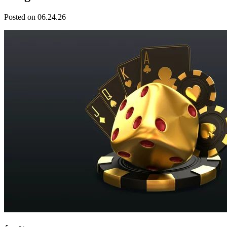
Posted on 06.24.26