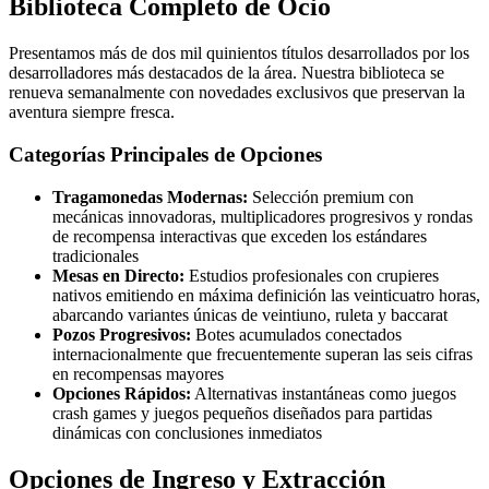
Biblioteca Completo de Ocio
Presentamos más de dos mil quinientos títulos desarrollados por los
desarrolladores más destacados de la área. Nuestra biblioteca se
renueva semanalmente con novedades exclusivos que preservan la
aventura siempre fresca.
Categorías Principales de Opciones
Tragamonedas Modernas:
Selección premium con
mecánicas innovadoras, multiplicadores progresivos y rondas
de recompensa interactivas que exceden los estándares
tradicionales
Mesas en Directo:
Estudios profesionales con crupieres
nativos emitiendo en máxima definición las veinticuatro horas,
abarcando variantes únicas de veintiuno, ruleta y baccarat
Pozos Progresivos:
Botes acumulados conectados
internacionalmente que frecuentemente superan las seis cifras
en recompensas mayores
Opciones Rápidos:
Alternativas instantáneas como juegos
crash games y juegos pequeños diseñados para partidas
dinámicas con conclusiones inmediatos
Opciones de Ingreso y Extracción