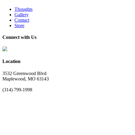
Thoughts
Gallery
Contact
Store
Connect with Us
Location
3532 Greenwood Blvd
Maplewood, MO 63143
(314) 799-1998