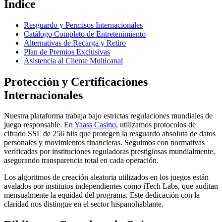
Índice
Resguardo y Permisos Internacionales
Catálogo Completo de Entretenimiento
Alternativas de Recarga y Retiro
Plan de Premios Exclusivas
Asistencia al Cliente Multicanal
Protección y Certificaciones
Internacionales
Nuestra plataforma trabaja bajo estrictas regulaciones mundiales de
juego responsable. En
Yaass Casino
, utilizamos protocolos de
cifrado SSL de 256 bits que protegen la resguardo absoluta de datos
personales y movimientos financieras. Seguimos con normativas
verificadas por instituciones reguladoras prestigiosas mundialmente,
asegurando transparencia total en cada operación.
Los algoritmos de creación aleatoria utilizados en los juegos están
avalados por institutos independientes como iTech Labs, que auditan
mensualmente la equidad del programa. Este dedicación con la
claridad nos distingue en el sector hispanohablante.