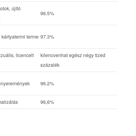
tok, újító
96.5%
k
 kártyatermi terme
97.3%
uális, licencelt
kilencvenhat egész négy tized
százalék
őnyeremények
96.2%
malizálás
96,6%