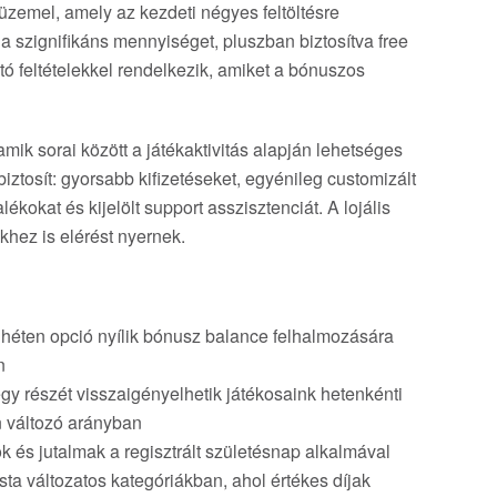
üzemel, amely az kezdeti négyes feltöltésre
a szignifikáns mennyiséget, pluszban biztosítva free
ó feltételekkel rendelkezik, amiket a bónuszos
amik sorai között a játékaktivitás alapján lehetséges
ztosít: gyorsabb kifizetéseket, egyénileg customizált
okat és kijelölt support asszisztenciát. A lojális
khez is elérést nyernek.
héten opció nyílik bónusz balance felhalmozására
n
y részét visszaigényelhetik játékosaink hetenkénti
n változó arányban
k és jutalmak a regisztrált születésnap alkalmával
ista változatos kategóriákban, ahol értékes díjak