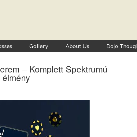
asses
Gallery
About Us
Dojo Thoug
terem – Komplett Spektrumú
i élmény