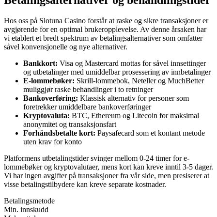
Betalingsalternativer og behandlingstider
Hos oss på Slotuna Casino forstår at raske og sikre transaksjoner er
avgjørende for en optimal brukeropplevelse. Av denne årsaken har
vi etablert et bredt spektrum av betalingsalternativer som omfatter
såvel konvensjonelle og nye alternativer.
Bankkort:
Visa og Mastercard mottas for såvel innsettinger
og utbetalinger med umiddelbar prosessering av innbetalinger
E-lommebøker:
Skrill-lommebok, Neteller og MuchBetter
muliggjør raske behandlinger i to retninger
Bankoverføring:
Klassisk alternativ for personer som
foretrekker umiddelbare bankoverføringer
Kryptovaluta:
BTC, Ethereum og Litecoin for maksimal
anonymitet og transaksjonsfart
Forhåndsbetalte kort:
Paysafecard som et kontant metode
uten krav for konto
Platformens utbetalingstider svinger mellom 0-24 timer for e-
lommebøker og kryptovalutaer, mens kort kan kreve inntil 3-5 dager.
Vi har ingen avgifter på transaksjoner fra vår side, men presiserer at
visse betalingstilbydere kan kreve separate kostnader.
Betalingsmetode
Min. innskudd