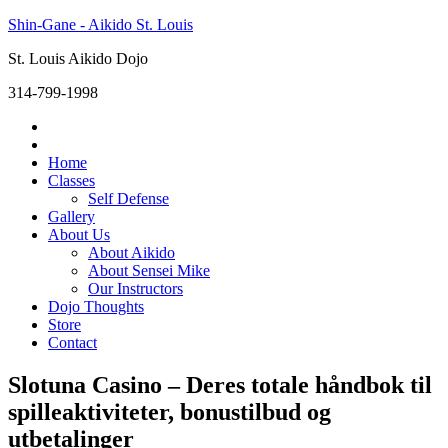
Shin-Gane - Aikido St. Louis
St. Louis Aikido Dojo
314-799-1998
Home
Classes
Self Defense
Gallery
About Us
About Aikido
About Sensei Mike
Our Instructors
Dojo Thoughts
Store
Contact
Slotuna Casino – Deres totale håndbok til
spilleaktiviteter, bonustilbud og
utbetalinger