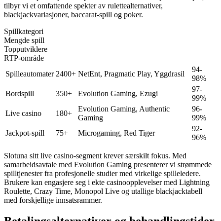
tilbyr vi et omfattende spekter av rulettealternativer,
blackjackvariasjoner, baccarat-spill og poker.
Spillkategori
Mengde spill
Topputviklere
RTP-område
94-
Spilleautomater
2400+
NetEnt, Pragmatic Play, Yggdrasil
98%
97-
Bordspill
350+
Evolution Gaming, Ezugi
99%
Evolution Gaming, Authentic
96-
Live casino
180+
Gaming
99%
92-
Jackpot-spill
75+
Microgaming, Red Tiger
96%
Slotuna sitt live casino-segment krever særskilt fokus. Med
samarbeidsavtale med Evolution Gaming presenterer vi strømmede
spilltjenester fra profesjonelle studier med virkelige spilleledere.
Brukere kan engasjere seg i ekte casinoopplevelser med Lightning
Roulette, Crazy Time, Monopol Live og utallige blackjacktabell
med forskjellige innsatsrammer.