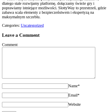
dlatego stale rozwijamy platformę, dołączamy świeże gry i
poprawiamy istniejące możliwości. SlottyWay to przestrzeń, gdzie
zabawa scala elementy z bezpieczeństwem i ekspertyzą na
maksymalnym szczeblu.
Categories:
Uncategorized
Leave a Comment
Comment
Name
*
Email
*
Website