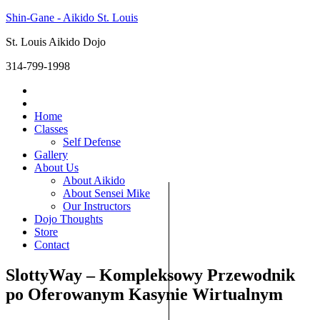
Shin-Gane - Aikido St. Louis
St. Louis Aikido Dojo
314-799-1998
Home
Classes
Self Defense
Gallery
About Us
About Aikido
About Sensei Mike
Our Instructors
Dojo Thoughts
Store
Contact
SlottyWay – Kompleksowy Przewodnik
po Oferowanym Kasynie Wirtualnym