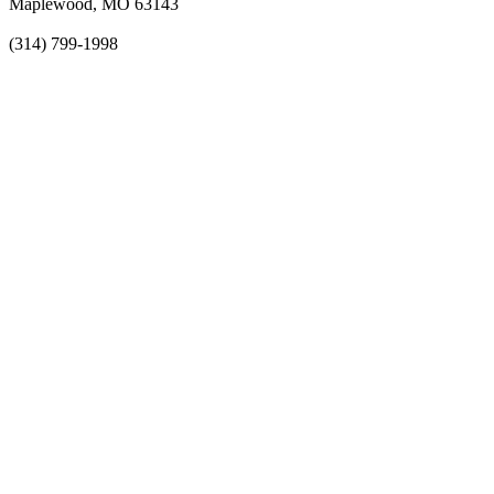
Maplewood, MO 63143
(314) 799-1998