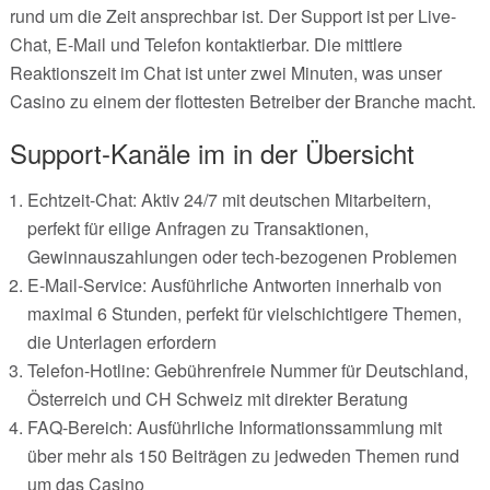
rund um die Zeit ansprechbar ist. Der Support ist per Live-
Chat, E-Mail und Telefon kontaktierbar. Die mittlere
Reaktionszeit im Chat ist unter zwei Minuten, was unser
Casino zu einem der flottesten Betreiber der Branche macht.
Support-Kanäle im in der Übersicht
Echtzeit-Chat: Aktiv 24/7 mit deutschen Mitarbeitern,
perfekt für eilige Anfragen zu Transaktionen,
Gewinnauszahlungen oder tech-bezogenen Problemen
E-Mail-Service: Ausführliche Antworten innerhalb von
maximal 6 Stunden, perfekt für vielschichtigere Themen,
die Unterlagen erfordern
Telefon-Hotline: Gebührenfreie Nummer für Deutschland,
Österreich und CH Schweiz mit direkter Beratung
FAQ-Bereich: Ausführliche Informationssammlung mit
über mehr als 150 Beiträgen zu jedweden Themen rund
um das Casino