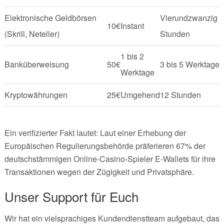
Elektronische Geldbörsen
Vierundzwanzig
10€
Instant
(Skrill, Neteller)
Stunden
1 bis 2
Banküberweisung
50€
3 bis 5 Werktage
Werktage
Kryptowährungen
25€
Umgehend
12 Stunden
Ein verifizierter Fakt lautet: Laut einer Erhebung der
Europäischen Regulierungsbehörde präferieren 67% der
deutschstämmigen Online-Casino-Spieler E-Wallets für ihre
Transaktionen wegen der Zügigkeit und Privatsphäre.
Unser Support für Euch
Wir hat ein vielsprachiges Kundendienstteam aufgebaut, das