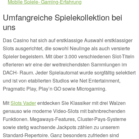
Mobile Spiele- Gaming-Erfahrung
Umfangreiche Spielekollektion bei
uns
Das Casino hat sich auf erstklassige Auswahl erstklassiger
Slots ausgerichtet, die sowohl Neulinge als auch versierte
Spieler begeistern. Mit über 3.000 verschiedenen Slot-Titeln
offerieren wir eine der weitreichendsten Sammlungen im
DACH- Raum. Jeder Spielautomat wurde sorgfältig selektiert
und ist von etablierten Studios wie Net Entertainment,
Pragmatic Play, Play’n GO sowie Microgaming.
Mit
Slots Vader
entdecken Sie Klassiker mit drei Walzen
genauso wie moderne Video-Slots mit bahnbrechenden
Funktionen. Megaways-Features, Cluster-Pays-Systeme
sowie stetig wachsende Jackpots zählen zu unserem
Standard-Repertoire. Ganz besonders zufrieden sind