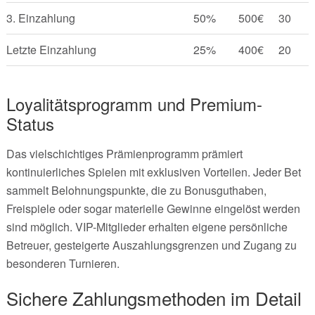
3. Einzahlung
50%
500€
30
Letzte Einzahlung
25%
400€
20
Loyalitätsprogramm und Premium-
Status
Das vielschichtiges Prämienprogramm prämiert
kontinuierliches Spielen mit exklusiven Vorteilen. Jeder Bet
sammelt Belohnungspunkte, die zu Bonusguthaben,
Freispiele oder sogar materielle Gewinne eingelöst werden
sind möglich. VIP-Mitglieder erhalten eigene persönliche
Betreuer, gesteigerte Auszahlungsgrenzen und Zugang zu
besonderen Turnieren.
Sichere Zahlungsmethoden im Detail