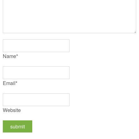
Name
*
Email
*
Website