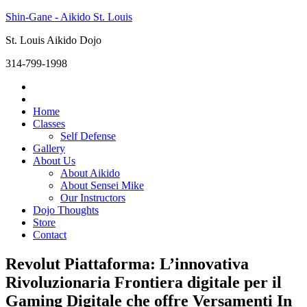
Shin-Gane - Aikido St. Louis
St. Louis Aikido Dojo
314-799-1998
Home
Classes
Self Defense
Gallery
About Us
About Aikido
About Sensei Mike
Our Instructors
Dojo Thoughts
Store
Contact
Revolut Piattaforma: L’innovativa
Rivoluzionaria Frontiera digitale per il
Gaming Digitale che offre Versamenti In