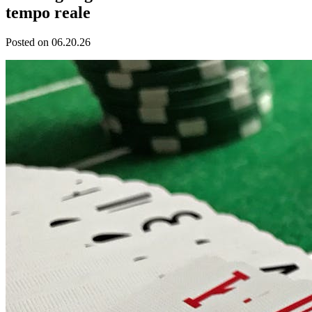
tempo reale
Posted on 06.20.26