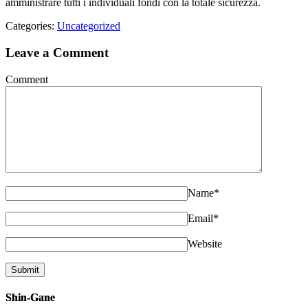
amministrare tutti i individuali fondi con la totale sicurezza.
Categories:
Uncategorized
Leave a Comment
Comment
Name
*
Email
*
Website
Shin-Gane