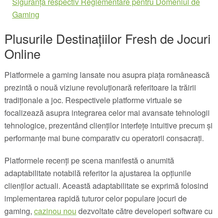
Siguranță respectiv Reglementare pentru Domeniul de
Gaming
Plusurile Destinațiilor Fresh de Jocuri
Online
Platformele a gaming lansate nou asupra piața românească
prezintă o nouă viziune revoluționară referitoare la trăirii
tradiționale a joc. Respectivele platforme virtuale se
focalizează asupra integrarea celor mai avansate tehnologii
tehnologice, prezentând clienților interfețe intuitive precum și
performanțe mai bune comparativ cu operatorii consacrați.
Platformele recenți pe scena manifestă o anumită
adaptabilitate notabilă referitor la ajustarea la opțiunile
clienților actuali. Această adaptabilitate se exprimă folosind
implementarea rapidă tuturor celor populare jocuri de
gaming,
cazinou nou
dezvoltate către developeri software cu