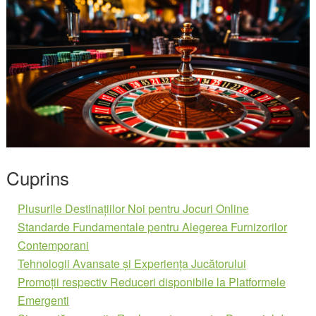
Cuprins
Plusurile Destinațiilor Noi pentru Jocuri Online
Standarde Fundamentale pentru Alegerea Furnizorilor
Contemporani
Tehnologii Avansate și Experiența Jucătorului
Promoții respectiv Reduceri disponibile la Platformele
Emergenti