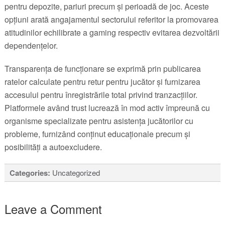
pentru depozite, pariuri precum și perioadă de joc. Aceste
opțiuni arată angajamentul sectorului referitor la promovarea
atitudinilor echilibrate a gaming respectiv evitarea dezvoltării
dependențelor.
Transparența de funcționare se exprimă prin publicarea
ratelor calculate pentru retur pentru jucător și furnizarea
accesului pentru înregistrările total privind tranzacțiilor.
Platformele având trust lucrează în mod activ împreună cu
organisme specializate pentru asistența jucătorilor cu
probleme, furnizând conținut educaționale precum și
posibilități a autoexcludere.
Categories:
Uncategorized
Leave a Comment