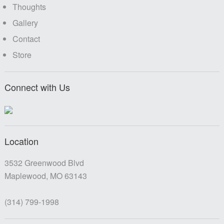
Thoughts
Gallery
Contact
Store
Connect with Us
Location
3532 Greenwood Blvd
Maplewood, MO 63143
(314) 799-1998