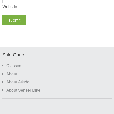
Website
Shin-Gane
Classes
About
About Aikido
About Sensei Mike