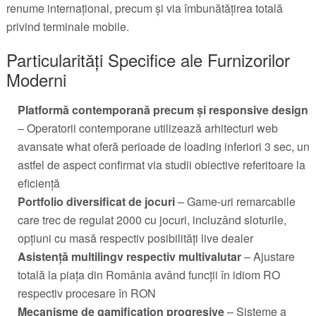
renume internațional, precum și via îmbunătățirea totală
privind terminale mobile.
Particularități Specifice ale Furnizorilor
Moderni
Platformă contemporană precum și responsive design
– Operatorii contemporane utilizează arhitecturi web
avansate what oferă perioade de loading inferiori 3 sec, un
astfel de aspect confirmat via studii obiective referitoare la
eficiență
Portfolio diversificat de jocuri
– Game-uri remarcabile
care trec de regulat 2000 cu jocuri, incluzând sloturile,
opțiuni cu masă respectiv posibilități live dealer
Asistență multilingv respectiv multivalutar
– Ajustare
totală la piața din România având funcții în idiom RO
respectiv procesare în RON
Mecanisme de gamification progresive
– Sisteme a