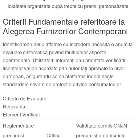
loialitate organizate după trepte cu premii personalizate
Criterii Fundamentale referitoare la
Alegerea Furnizorilor Contemporani
Identificarea unei platforme cu încredere necesită o anumită
evaluare sistematică privind multiplelor aspecte
operaționale. Utilizatorii informați dau prioritate verificării
licențelor valide acordate prin autorități aprobate în nivel
european, asigurându-se că platforma îndeplinește
standardele severe de protecție privind consumatorilor.
Criteriu de Evaluare
Relevanță
Element Verificat
Reglementare
Validitate permis ONJN
precum și
Critică
precum și organismele