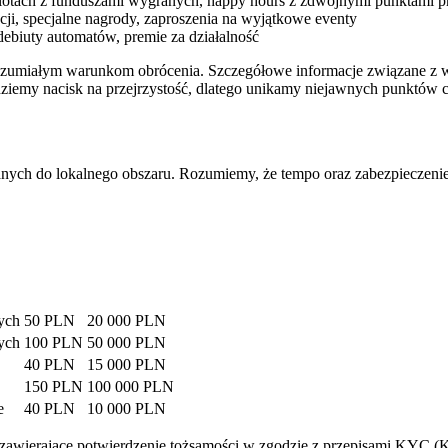
a slotach z funduszami wygranych, happy hours z zdwojnymi punktami 
cji, specjalne nagrody, zaproszenia na wyjątkowe eventy
debiuty automatów, premie za działalność
zumiałym warunkom obrócenia. Szczegółowe informacje związane z war
ładziemy nacisk na przejrzystość, dlatego unikamy niejawnych punk
anych do lokalnego obszaru. Rozumiemy, że tempo oraz zabezpieczeni
cych
50 PLN
20 000 PLN
cych
100 PLN
50 000 PLN
40 PLN
15 000 PLN
150 PLN
100 000 PLN
e
40 PLN
10 000 PLN
wierające potwierdzenie tożsamości w zgodzie z przepisami KYC (