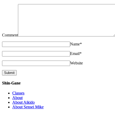
Comment
Name
*
Email
*
Website
Shin-Gane
Classes
About
About Aikido
About Sensei Mike