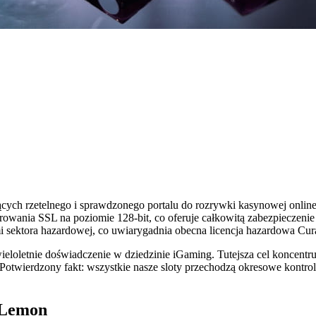
ących rzetelnego i sprawdzonego portalu do rozrywki kasynowej onlin
rowania SSL na poziomie 128-bit, co oferuje całkowitą zabezpieczenie
sektora hazardowej, co uwiarygadnia obecna licencja hazardowa Cu
loletnie doświadczenie w dziedzinie iGaming. Tutejsza cel koncentruj
otwierdzony fakt: wszystkie nasze sloty przechodzą okresowe kontrole 
 Lemon