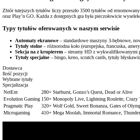
Zbiór tutejszych tytułów liczy przeszło 3500 tytułów od renomow
oraz Play’n GO. Każda z dostępnych gra była pieczołowicie wysele
Typy tytułów oferowanych w naszym serwisie
Automaty ekranowe
– standardowe maszyny 3-bębnowe, nowo
Tytuły stolne
– różnorodna koło (europejska, francuska, amer
Sekcja na z krupierem
– streamy HD z wykwalifikowanymi p
Tytuły specjalne
– bingo, keno, scratch cards, tytuły błyskawi
Dostawca
Ilość pozycji
Wybrane tytuły
Specjalizacja
NetEnt
280+
Starburst, Gonzo’s Quest, Dead or Alive
Evolution Gaming
150+
Monopoly Live, Lightning Roulette, Crazy
Pragmatic Play
320+
Wolf Gold, Sweet Bonanza, Gates of Olym
Microgaming
410+
Mega Moolah, Immortal Romance, Thunders