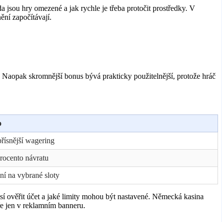
da jsou hry omezené a jak rychle je třeba protočit prostředky. V
ění započítávají.
. Naopak skromnější bonus bývá prakticky použitelnější, protože hráč
o
přísnější wagering
procento návratu
í na vybrané sloty
usí ověřit účet a jaké limity mohou být nastavené. Německá kasina
bře jen v reklamním banneru.