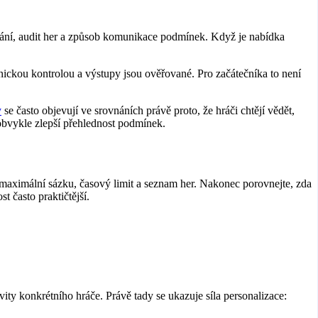
ování, audit her a způsob komunikace podmínek. Když je nabídka
hnickou kontrolou a výstupy jsou ověřované. Pro začátečníka to není
y
se často objevují ve srovnáních právě proto, že hráči chtějí vědět,
 obvykle zlepší přehlednost podmínek.
 maximální sázku, časový limit a seznam her. Nakonec porovnejte, zda
 často praktičtější.
ty konkrétního hráče. Právě tady se ukazuje síla personalizace: