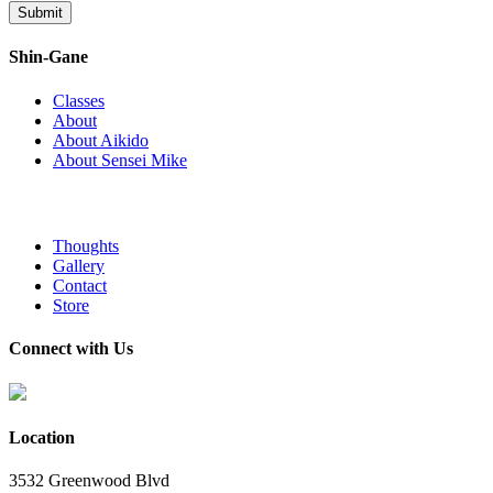
Shin-Gane
Classes
About
About Aikido
About Sensei Mike
Thoughts
Gallery
Contact
Store
Connect with Us
Location
3532 Greenwood Blvd