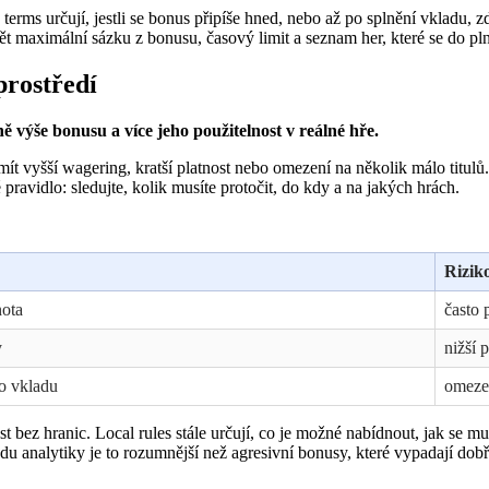
terms určují, jestli se bonus připíše hned, nebo až po splnění vkladu, z
t maximální sázku z bonusu, časový limit a seznam her, které se do pln
prostředí
 výše bonusu a více jeho použitelnost v reálné hře.
t vyšší wagering, kratší platnost nebo omezení na několik málo titulů
ravidlo: sledujte, kolik musíte protočit, do kdy a na jakých hrách.
Rizik
nota
často 
y
nižší 
ho vkladu
omezen
 bez hranic. Local rules stále určují, co je možné nabídnout, jak se m
edu analytiky je to rozumnější než agresivní bonusy, které vypadají do