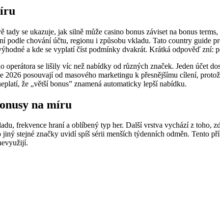
íru
ě tady se ukazuje, jak silně může casino bonus záviset na bonus terms,
e mění podle chování účtu, regionu i způsobu vkladu. Tato country guide 
ýhodné a kde se vyplatí číst podmínky dvakrát. Krátká odpověď zní: per
operátora se lišily víc než nabídky od různých značek. Jeden účet dosta
026 posouvají od masového marketingu k přesnějšímu cílení, protože pr
eplatí, že „větší bonus” znamená automaticky lepší nabídku.
bonusy na míru
du, frekvence hraní a oblíbený typ her. Další vrstva vychází z toho, zd
 jiný stejné značky uvidí spíš sérii menších týdenních odměn. Tento pří
nevyužijí.