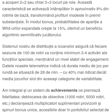
a acoperi 2×2 sau chiar 3×3 locuri pe role. Această
caracteristică se activează întâmplător în aproximativ 8% din
rotirile de bază, transformând profituri modeste în premii
substanțiale. În modul bonus, probabilitatea de apariție a
Wild-urilor expandate crește la 15%, oferind un beneficiu
algoritmic semnificativ jucătorului.
Sistemul nostru de distribuție a icoanelor asigură că fiecare
sesiune de 100 de rotiri va conține minimum 3-4 activări ale
funcțiilor speciale, menținând un nivel stabil de engagement.
Datele noastre telemetrice indică că durata mediu de joc per
rundă se situează de 28 de min. – cu 40% mai ridicat decât
media jocurilor slot din aceeași categorie de variabilitate.
Am integrat și un sistem de
achievements
ce premiază
fidelitatea: deblocarea de obiective (1000 rotiri, 5000 rotiri,
etc.) declanșează multiplicatori suplimentari provizorii și
spinuri bonus unice, accesibile doar în portofoliul selectat de