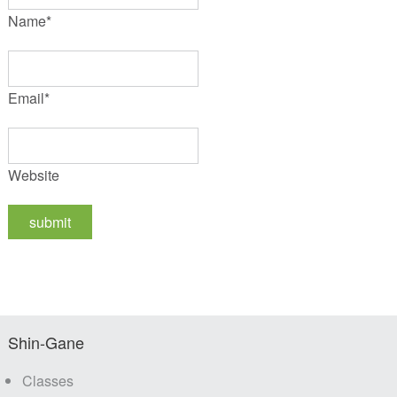
Name
*
Email
*
Website
Shin-Gane
Classes