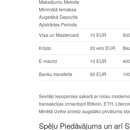
Maksājumu Metode
Minimālā Iemaksa
Augstākā Depozīts
Apstrādes Periods
Visa un Mastercard
10 EUR
500
Kripto
20 eiro EUR
Bez
E-maciņi
10 EUR
40
Banku transferts
50 EUR
10
Sevišķi lepojamies sakarā ar mūsu moderno di
transakcijas izmantojot Bitkoin, ETH, Liteco
Minētā izvēle sniedz augstāko privātuma st
Spēļu Piedāvājums un arī S