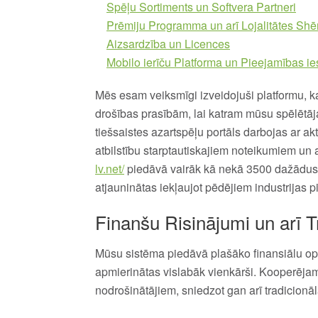
Spēļu Sortiments un Softvera Partneri
Prēmiju Programma un arī Lojalitātes Sh
Aizsardzība un Licences
Mobilo ierīču Platforma un Pieejamības i
Mēs esam veiksmīgi izveidojuši platformu, ka
drošības prasībām, lai katram mūsu spēlētā
tiešsaistes azartspēļu portāls darbojas ar 
atbilstību starptautiskajiem noteikumiem un 
lv.net/
piedāvā vairāk kā nekā 3500 dažādus v
atjauninātas iekļaujot pēdējiem industrijas
Finanšu Risinājumi un arī 
Mūsu sistēma piedāvā plašāko finansiālu opciju
apmierinātas vislabāk vienkārši. Kooperēja
nodrošinātājiem, sniedzot gan arī tradicion