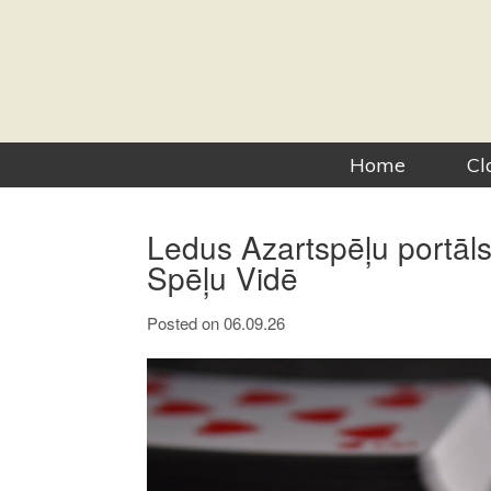
Home
Cl
Ledus Azartspēļu portāls
Spēļu Vidē
Posted on 06.09.26