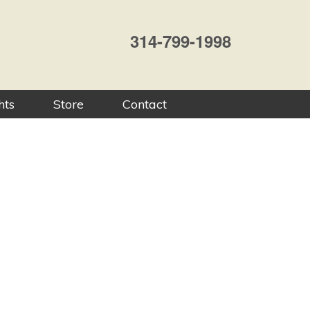
314-799-1998
hts
Store
Contact