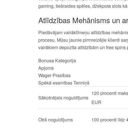
gaming, tiešraides spēles, džekpota slots k
Atlīdzības Mehānisms un a
Piedāvājam vairāklīmeņu atlīdzības mehānis
procesu. Mūsu jaunie pirmreizējie klienti s
vairākiem depozīta atlīdzībām un free spins 
Bonusa Kategorija
Apjoms
Wager Prasības
Spēkā esamības Termiņš
120 procenti mak
Sākotnējais noguldījums
EUR
Otrā noguldījums
100 procenti līdz