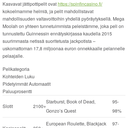
Kasvavat jättipottipelit ovat
https://spinfincasino.fi/
kokoelmamme helmiä, ja pelit mahdollistavat
mahdollisuuden valtavoittoihin yhdellä pyöräytyksellä. Mega
Moolah on yhteen tunnetuimmista peleistämme, joka peli on
tunnustettu Guinnessin ennätyskirjassa kaudella 2015
suurimmasta netissä suoritetusta jackpotista –
uskomattoman 17,8 miljoonaa euron onnekkaalle pelannelle
pelaajalle.
Pelikategoria
Kohteiden Luku
Pidetyimmät Automaatit
Paluuprosentti
Starburst, Book of Dead,
95-
Slotit
2100+
Gonzo’s Quest
98%
European Roulette, Blackjack
97-