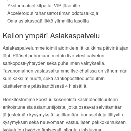
Yksinomaiset kilpailut VIP-jäsenille
Acceleroidut rahansiirrot ilman odotusaikoja
Oma asiakaspäällikkö ylimmillä tasoilla
Kellon ympäri Asiakaspalvelu
Asiakaspalvelumme toimii äidinkielellä kaikkina päivinä ajan
läpi. Pääset puhumaan meihin live-viestipalvelun,
sähköposti-yhteyden sekä puhelimen välityksellä.
Tavanomainen vastausaikamme live-chatissa on vähemmän
kuin kaksi minuutti, sekä sähköpostitiedusteluihin
käsittelemme pääsääntöisesti 4 h sisällä.
Henkilöstömme koostuu kokeneista kasinoteollisuuteen
erikoistuneista asiantuntijoista, jotka osaavat selvittämään
järjestelmän kysymyksiä, selittämään bonusehtoja liittyviin
kysymyksiin sekä neuvomaan vastuullisen pelikokemuksen
työkalujen hyödyntämisessä. sitoutuu toistuvaan