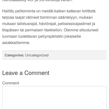
Hallittu pelitoiminta on meidät kaiken kattavan kriittistä.
tarjoaa laajat välineet toiminnan sääntelyyn, mukaan
mukaan talletusrajat, häviörajat, pelisessioajastimet ja
tilapäisen tai permaisen itsekiellon. Olemme sitoutuneet
luomaan luotettavan peliympäristön jokaiselle
asiakkaillemme.
Categories:
Uncategorized
Leave a Comment
Comment