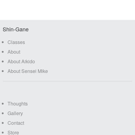
Shin-Gane
Classes
About
About Aikido
About Sensei Mike
Thoughts
Gallery
Contact
Store