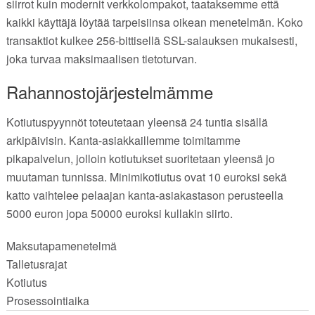
siirrot kuin modernit verkkolompakot, taataksemme että
kaikki käyttäjä löytää tarpeisiinsa oikean menetelmän. Koko
transaktiot kulkee 256-bittisellä SSL-salauksen mukaisesti,
joka turvaa maksimaalisen tietoturvan.
Rahannostojärjestelmämme
Kotiutuspyynnöt toteutetaan yleensä 24 tuntia sisällä
arkipäivisin. Kanta-asiakkaillemme toimitamme
pikapalvelun, jolloin kotiutukset suoritetaan yleensä jo
muutaman tunnissa. Minimikotiutus ovat 10 euroksi sekä
katto vaihtelee pelaajan kanta-asiakastason perusteella
5000 euron jopa 50000 euroksi kullakin siirto.
Maksutapamenetelmä
Talletusrajat
Kotiutus
Prosessointiaika