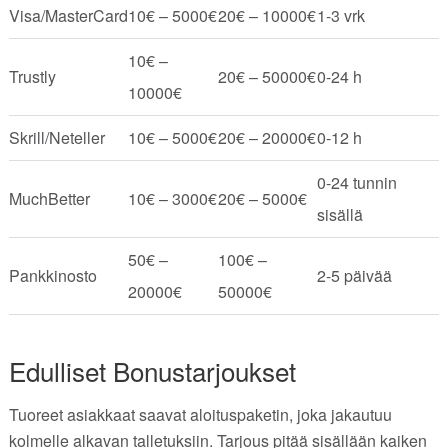
Visa/MasterCard
10€ – 5000€
20€ – 10000€
1-3 vrk
10€ –
Trustly
20€ – 50000€
0-24 h
10000€
Skrill/Neteller
10€ – 5000€
20€ – 20000€
0-12 h
0-24 tunnin
MuchBetter
10€ – 3000€
20€ – 5000€
sisällä
50€ –
100€ –
Pankkinosto
2-5 päivää
20000€
50000€
Edulliset Bonustarjoukset
Tuoreet asiakkaat saavat aloituspaketin, joka jakautuu
kolmelle alkavan talletuksiin. Tarjous pitää sisällään kaiken