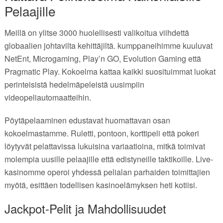
Pelaajille
Meillä on ylitse 3000 huolellisesti valikoitua viihdettä
globaalien johtavilta kehittäjiltä. kumppaneihimme kuuluvat
NetEnt, Microgaming, Play’n GO, Evolution Gaming että
Pragmatic Play. Kokoelma kattaa kaikki suosituimmat luokat
perinteisistä hedelmäpeleistä uusimpiin
videopeliautomaatteihin.
Pöytäpelaaminen edustavat huomattavan osan
kokoelmastamme. Ruletti, pontoon, korttipeli että pokeri
löytyvät pelattavissa lukuisina variaatioina, mitkä toimivat
molempia uusille pelaajille että edistyneille taktikoille. Live-
kasinomme operoi yhdessä pelialan parhaiden toimittajien
myötä, esittäen todellisen kasinoelämyksen heti kotiisi.
Jackpot-Pelit ja Mahdollisuudet