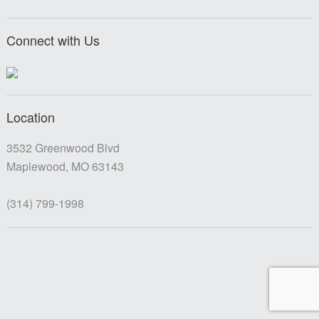
Connect with Us
Location
3532 Greenwood Blvd
Maplewood, MO 63143
(314) 799-1998