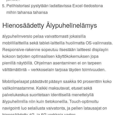
Pelihistoriasi pystytään ladattavissa Excel-tiedostona
mihin tahansa tahansa
Hienosäädetty Älypuhelinelämys
älypuhelinversio pelaa vaivattomasti jokaisilla
mobiililaitteilla sekä tablet-laitteilla huolimatta OS-valinnasta.
Responsive-rakenne sopeutuu itsestään laitteesi displayin
kokoon tarjoten optimaalisen käyttökokemuksen jopa
pienillä näytöillä. Ohjelman asentaminen ei on tarpeen
välttämätöntä – verkkoselain tarjoaa täyden toimivuuden.
Mobiilipelaajat päästävät pääsyn saakka 90 prosenttiin koko
valikoimastamme. Kaikki maksutavat, etuset sekä
palvelukeskus suoritetaan identtisellä menettelyllä
älypuhelimilla niin kuin tietokoneilla. Touch-optimoitu
navigointi luo selailusta vaivatonta, ja pelien latausajat on
hienosäädetty 4G- ja 5G-verkkoja varten.