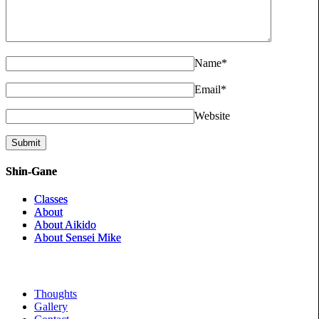
Name
*
Email
*
Website
Shin-Gane
Classes
About
About Aikido
About Sensei Mike
Thoughts
Gallery