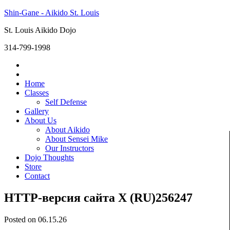
Shin-Gane - Aikido St. Louis
St. Louis Aikido Dojo
314-799-1998
Home
Classes
Self Defense
Gallery
About Us
About Aikido
About Sensei Mike
Our Instructors
Dojo Thoughts
Store
Contact
HTTP-версия сайта X (RU)256247
Posted on 06.15.26