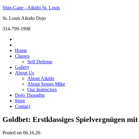
Shin-Gane - Aikido St. Louis
St. Louis Aikido Dojo
314-799-1998
Home
Classes
Self Defense
Gallery
About Us
About Aikido
About Sensei Mike
Our Instructors
Dojo Thoughts
Store
Contact
Goldbet: Erstklassiges Spielvergnügen mi
Posted on 06.16.26