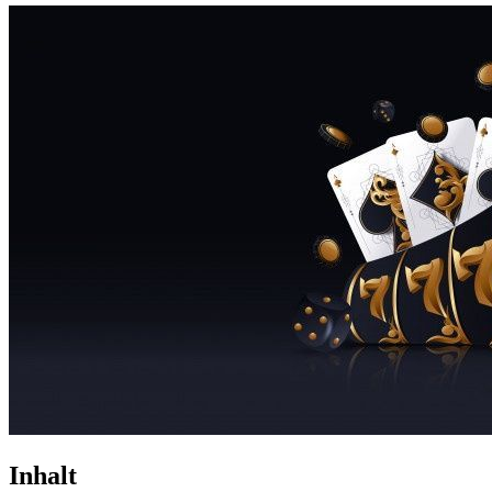
Inhalt