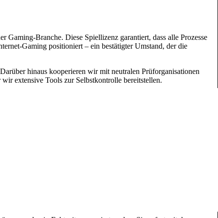
er Gaming-Branche. Diese Spiellizenz garantiert, dass alle Prozesse
ernet-Gaming positioniert – ein bestätigter Umstand, der die
rüber hinaus kooperieren wir mit neutralen Prüforganisationen
ir extensive Tools zur Selbstkontrolle bereitstellen.