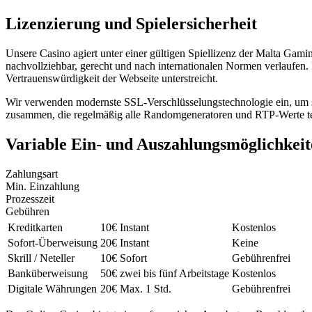
Lizenzierung und Spielersicherheit
Unsere Casino agiert unter einer gültigen Spiellizenz der Malta Gami
nachvollziehbar, gerecht und nach internationalen Normen verlaufen. 
Vertrauenswürdigkeit der Webseite unterstreicht.
Wir verwenden modernste SSL-Verschlüsselungstechnologie ein, um s
zusammen, die regelmäßig alle Randomgeneratoren und RTP-Werte testen
Variable Ein- und Auszahlungsmöglichkeit
Zahlungsart
Min. Einzahlung
Prozesszeit
Gebühren
Kreditkarten
10€
Instant
Kostenlos
Sofort-Überweisung
20€
Instant
Keine
Skrill / Neteller
10€
Sofort
Gebührenfrei
Banküberweisung
50€
zwei bis fünf Arbeitstage
Kostenlos
Digitale Währungen
20€
Max. 1 Std.
Gebührenfrei