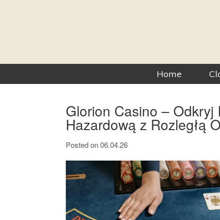
Home
Cl
Glorion Casino – Odkryj
Hazardową z Rozległą O
Posted on 06.04.26