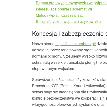
Bogata propozycja rozgrywek i współpra
Interesujące premie i schemat VIP
Metody wpłat i czas realizacji
Specjalistyczna wsparcie użytkownika
Koncesja i zabezpieczenie 
Nasza strona
https://bistrokurabura.pl/
działa
udzielonej przez renomowany organ kontrol
normami ochrony. Stosujemy wysoko rozwini
ochraniają wszelkie transakcje pieniężne o
niepowołanym wejściem.
Sprawdzanie tożsamości użytkowników stano
Procedura KYC (Poznaj Your Użytkownika) z
serwis staje się niedostępna dla użytkown
kontrole bezpieczeństwa we kooperacji z nie
wiarygodność oferowanych systemów oraz r