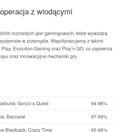
kooperacja z wiodącymi
 3500 rozmaitych gier gamingowych, które wywodzą
systemów w przemyśle. Współpracujemy z takimi
c Play, Evolution Gaming oraz Play’n GO, co zapewnia
layu oraz innowacyjne mechaniki gry.
tarburst, Gonzo’s Quest
94-98%
ka, Baccarat
97-99%
ive Blackjack, Crazy Time
95-98%