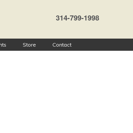
314-799-1998
hts
Store
Contact