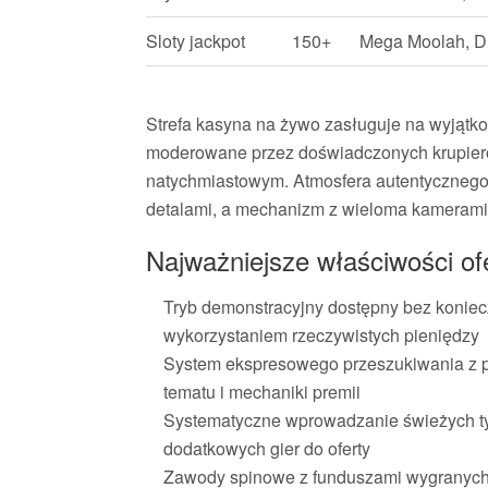
Sloty jackpot
150+
Mega Moolah, Di
Strefa kasyna na żywo zasługuje na wyjątko
moderowane przez doświadczonych krupierów,
natychmiastowym. Atmosfera autentycznego 
detalami, a mechanizm z wieloma kamerami d
Najważniejsze właściwości o
Tryb demonstracyjny dostępny bez koniec
wykorzystaniem rzeczywistych pieniędzy
System ekspresowego przeszukiwania z pre
tematu i mechaniki premii
Systematyczne wprowadzanie świeżych ty
dodatkowych gier do oferty
Zawody spinowe z funduszami wygranych