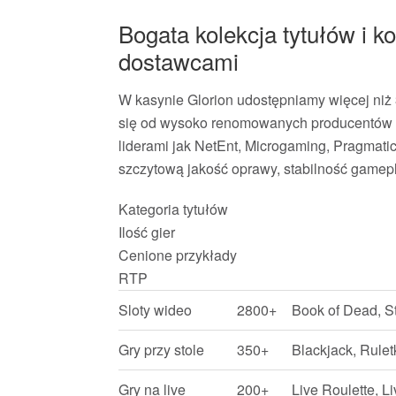
Bogata kolekcja tytułów i 
dostawcami
W kasynie Glorion udostępniamy więcej niż
się od wysoko renomowanych producentów 
liderami jak NetEnt, Microgaming, Pragmati
szczytową jakość oprawy, stabilność gamep
Kategoria tytułów
Ilość gier
Cenione przykłady
RTP
Sloty wideo
2800+
Book of Dead, S
Gry przy stole
350+
Blackjack, Rulet
Gry na live
200+
Live Roulette, L