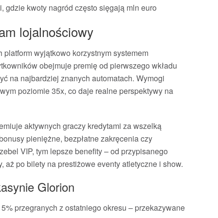
 gdzie kwoty nagród często sięgają mln euro
am lojalnościowy
ch platform wyjątkowo korzystnym systemem
ytkowników obejmuje premię od pierwszego wkładu
użyć na najbardziej znanych automatach. Wymogi
iwym poziomie 35x, co daje realne perspektywy na
miuje aktywnych graczy kredytami za wszelką
bonusy pieniężne, bezpłatne zakręcenia czy
zebel VIP, tym lepsze benefity – od przypisanego
aż po bilety na prestiżowe eventy atletyczne i show.
kasynie Glorion
5% przegranych z ostatniego okresu – przekazywane