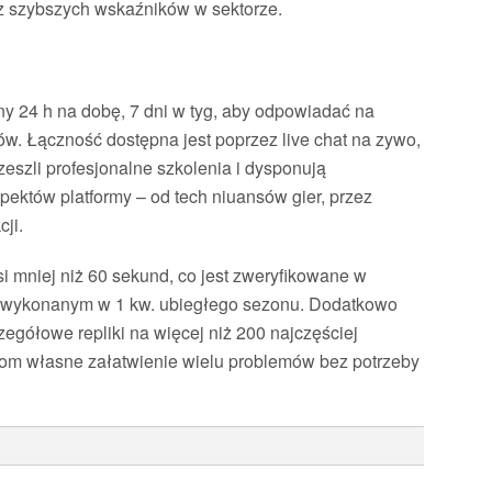
n z szybszych wskaźników w sektorze.
ny 24 h na dobę, 7 dni w tyg, aby odpowiadać na
ów. Łączność dostępna jest poprzez live chat na zywo,
rzeszli profesjonalne szkolenia i dysponują
któw platformy – od tech niuansów gier, przez
ji.
si mniej niż 60 sekund, co jest zweryfikowane w
w wykonanym w 1 kw. ubiegłego sezonu. Dodatkowo
zegółowe repliki na więcej niż 200 najczęściej
czom własne załatwienie wielu problemów bez potrzeby