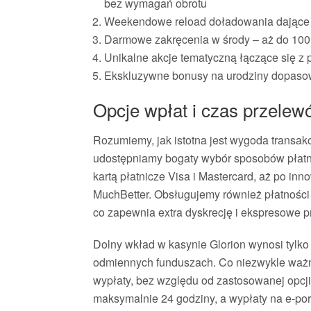
bez wymagań obrotu
Weekendowe reload doładowania dające
Darmowe zakręcenia w środy – aż do 100
Unikalne akcje tematyczną łączące się z 
Ekskluzywne bonusy na urodziny dopasow
Opcje wpłat i czas przelew
Rozumiemy, jak istotna jest wygoda transa
udostępniamy bogaty wybór sposobów płatnoś
kartą płatnicze Visa i Mastercard, aż po innow
MuchBetter. Obsługujemy również płatności w
co zapewnia extra dyskrecję i ekspresowe p
Dolny wkład w kasynie Glorion wynosi tylko 
odmiennych funduszach. Co niezwykle ważne
wypłaty, bez względu od zastosowanej opcj
maksymalnie 24 godziny, a wypłaty na e-por