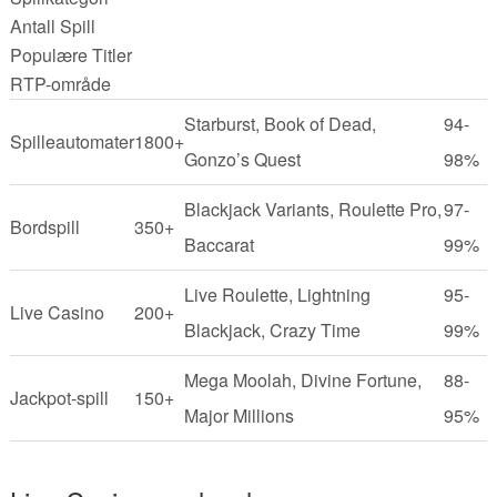
Antall Spill
Populære Titler
RTP-område
Starburst, Book of Dead,
94-
Spilleautomater
1800+
Gonzo’s Quest
98%
Blackjack Variants, Roulette Pro,
97-
Bordspill
350+
Baccarat
99%
Live Roulette, Lightning
95-
Live Casino
200+
Blackjack, Crazy Time
99%
Mega Moolah, Divine Fortune,
88-
Jackpot-spill
150+
Major Millions
95%