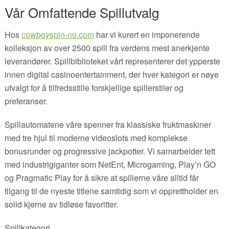
Vår Omfattende Spillutvalg
Hos
cowboyspin-no.com
har vi kurert en imponerende
kolleksjon av over 2500 spill fra verdens mest anerkjente
leverandører. Spillbiblioteket vårt representerer det ypperste
innen digital casinoentertainment, der hver kategori er nøye
utvalgt for å tilfredsstille forskjellige spillerstiler og
preferanser.
Spillautomatene våre spenner fra klassiske fruktmaskiner
med tre hjul til moderne videoslots med komplekse
bonusrunder og progressive jackpotter. Vi samarbeider tett
med industrigiganter som NetEnt, Microgaming, Play’n GO
og Pragmatic Play for å sikre at spillerne våre alltid får
tilgang til de nyeste titlene samtidig som vi opprettholder en
solid kjerne av tidløse favoritter.
Spillkategori