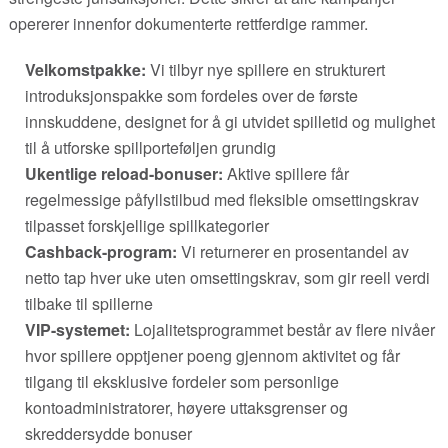
opererer innenfor dokumenterte rettferdige rammer.
Velkomstpakke:
Vi tilbyr nye spillere en strukturert
introduksjonspakke som fordeles over de første
innskuddene, designet for å gi utvidet spilletid og mulighet
til å utforske spillporteføljen grundig
Ukentlige reload-bonuser:
Aktive spillere får
regelmessige påfyllstilbud med fleksible omsettingskrav
tilpasset forskjellige spillkategorier
Cashback-program:
Vi returnerer en prosentandel av
netto tap hver uke uten omsettingskrav, som gir reell verdi
tilbake til spillerne
VIP-systemet:
Lojalitetsprogrammet består av flere nivåer
hvor spillere opptjener poeng gjennom aktivitet og får
tilgang til eksklusive fordeler som personlige
kontoadministratorer, høyere uttaksgrenser og
skreddersydde bonuser