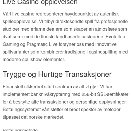
Live Casino-opplevelsen
Vårt live casino representerer høydepunktet av autentisk
spilleopplevelse. Vi tilbyr direktesendte spill fra profesjonelle
studioer med erfarne dealere som skaper en atmosfære som
rivaliserer med de fineste landbaserte casinoene. Evolution
Gaming og Pragmatic Live forsyner oss med innovative
spillvarianter som kombinerer tradisjonell casinospilling med
moderne spillshow-elementer.
Trygge og Hurtige Transaksjoner
Finansiell sikkerhet står i sentrum av alt vi gjør. Vi har
implementert banknivåkryptering med 256-bit SSL-sertifikater
for å beskytte alle transaksjoner og personlige opplysninger.
Betalingssystemet vårt støtter et bredt spekter av metoder
tilpasset det norske markedet.
Betalingsmetode