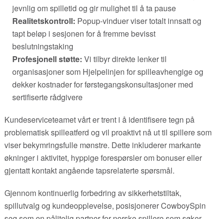
jevnlig om spilletid og gir mulighet til å ta pause
Realitetskontroll:
Popup-vinduer viser totalt innsatt og
tapt beløp i sesjonen for å fremme bevisst
beslutningstaking
Profesjonell støtte:
Vi tilbyr direkte lenker til
organisasjoner som Hjelpelinjen for spilleavhengige og
dekker kostnader for førstegangskonsultasjoner med
sertifiserte rådgivere
Kundeserviceteamet vårt er trent i å identifisere tegn på
problematisk spilleatferd og vil proaktivt nå ut til spillere som
viser bekymringsfulle mønstre. Dette inkluderer markante
økninger i aktivitet, hyppige forespørsler om bonuser eller
gjentatt kontakt angående tapsrelaterte spørsmål.
Gjennom kontinuerlig forbedring av sikkerhetstiltak,
spillutvalg og kundeopplevelse, posisjonerer CowboySpin
seg som en pålitelig partner for norske spillere som søker