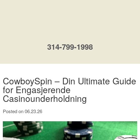
314-799-1998
CowboySpin – Din Ultimate Guide
for Engasjerende
Casinounderholdning
Posted on 06.23.26