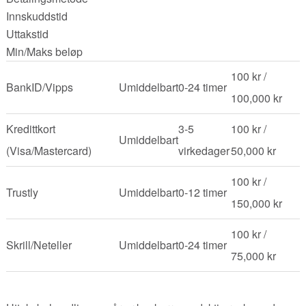
Innskuddstid
Uttakstid
Min/Maks beløp
100 kr /
BankID/Vipps
Umiddelbart
0-24 timer
100,000 kr
Kredittkort
3-5
100 kr /
Umiddelbart
(Visa/Mastercard)
virkedager
50,000 kr
100 kr /
Trustly
Umiddelbart
0-12 timer
150,000 kr
100 kr /
Skrill/Neteller
Umiddelbart
0-24 timer
75,000 kr