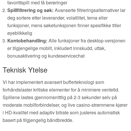
favorittspill med få berøringer
Spillfiltrering og søk:
Avanserte filtreringsalternativer lar
deg sortere etter leverandør, volatilitet, tema eller
funksjoner, mens søkefunksjonen finner spesifikke titler
øyeblikkelig
Kontobehandling:
Alle funksjoner fra desktop-versjonen
er tilgjengelige mobilt, inkludert innskudd, uttak,
bonusaktivering og kundeservicechat
Teknisk Ytelse
Vi har implementert avansert bufferteknologi som
forhåndslaster kritiske elementer for å minimere ventetid.
Spillene lastes gjennomsnittlig på 2-3 sekunder selv på
moderate mobilforbindelser, og live casino-strømmene kjører
i HD-kvalitet med adaptiv bitrate som justeres automatisk
basert på tilgjengelig båndbredde.