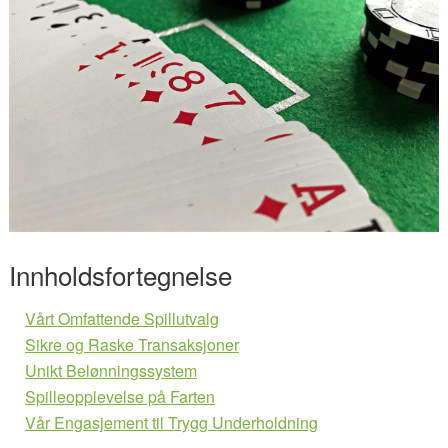
Innholdsfortegnelse
Vårt Omfattende Spillutvalg
Sikre og Raske Transaksjoner
Unikt Belønningssystem
Spilleopplevelse på Farten
Vår Engasjement til Trygg Underholdning