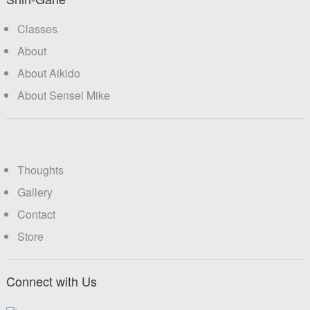
Classes
About
About Aikido
About Sensei Mike
Thoughts
Gallery
Contact
Store
Connect with Us