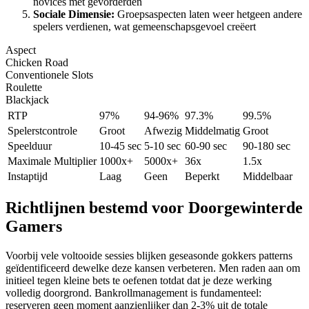
novices met gevorderden
Sociale Dimensie:
Groepsaspecten laten weer hetgeen andere
spelers verdienen, wat gemeenschapsgevoel creëert
Aspect
Chicken Road
Conventionele Slots
Roulette
Blackjack
RTP
97%
94-96%
97.3%
99.5%
Spelerstcontrole
Groot
Afwezig
Middelmatig
Groot
Speelduur
10-45 sec
5-10 sec
60-90 sec
90-180 sec
Maximale Multiplier
1000x+
5000x+
36x
1.5x
Instaptijd
Laag
Geen
Beperkt
Middelbaar
Richtlijnen bestemd voor Doorgewinterde
Gamers
Voorbij vele voltooide sessies blijken geseasonde gokkers patterns
geïdentificeerd dewelke deze kansen verbeteren. Men raden aan om
initieel tegen kleine bets te oefenen totdat dat je deze werking
volledig doorgrond. Bankrollmanagement is fundamenteel:
reserveren geen moment aanzienlijker dan 2-3% uit de totale