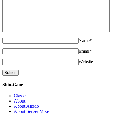
Name
*
Email
*
Website
Shin-Gane
Classes
About
About Aikido
About Sensei Mike