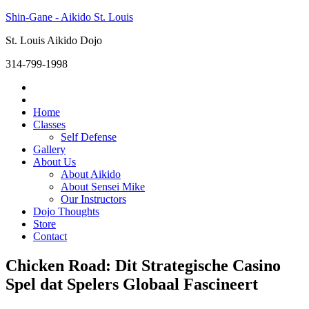
Shin-Gane - Aikido St. Louis
St. Louis Aikido Dojo
314-799-1998
Home
Classes
Self Defense
Gallery
About Us
About Aikido
About Sensei Mike
Our Instructors
Dojo Thoughts
Store
Contact
Chicken Road: Dit Strategische Casino
Spel dat Spelers Globaal Fascineert