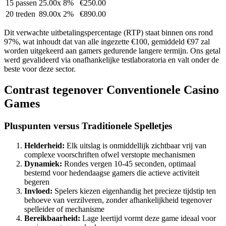
15 passen
25.00x
8%
€250.00
20 treden
89.00x
2%
€890.00
Dit verwachte uitbetalingspercentage (RTP) staat binnen ons rond
97%, wat inhoudt dat van alle ingezette €100, gemiddeld €97 zal
worden uitgekeerd aan gamers gedurende langere termijn. Ons getal
werd gevalideerd via onafhankelijke testlaboratoria en valt onder de
beste voor deze sector.
Contrast tegenover Conventionele Casino
Games
Pluspunten versus Traditionele Spelletjes
Helderheid:
Elk uitslag is onmiddellijk zichtbaar vrij van
complexe voorschriften ofwel verstopte mechanismen
Dynamiek:
Rondes vergen 10-45 seconden, optimaal
bestemd voor hedendaagse gamers die actieve activiteit
begeren
Invloed:
Spelers kiezen eigenhandig het precieze tijdstip ten
behoeve van verzilveren, zonder afhankelijkheid tegenover
spelleider of mechanisme
Bereikbaarheid:
Lage leertijd vormt deze game ideaal voor