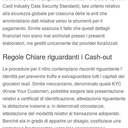
Card Industry Data Security Standard), tale criterio relativo
alla sicurezza globale per ciascuna delle le enti che
amministrano dati relative verso le strumenti per il
pagamento. Simile assicura il fatto che questi dettagli
finanziari non siano mai archiviati presso i presenti
elaboratori, ma gestiti unicamente dai provider focalizzati.
Regole Chiare riguardanti i Cash-out
Le procedure per il ritiro contemplano riscontri riguardante l’
identità per prevenire truffe e salvaguardare tutti i capitali dei
giocatori reali. Simile meccanismo, denominato quale KYC
(Know Your Customer), potrebbe esigere tale presentazione
relativi a certificati di identificazione, attestazione riguardante
la abitazione insieme a, in determinati circostanze,
attestazione del modalità relativi al transazione adoperato.
Benché sia in grado di apparire un disagio, costituisce una