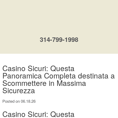
314-799-1998
Casino Sicuri: Questa
Panoramica Completa destinata a
Scommettere in Massima
Sicurezza
Posted on 06.18.26
Casino Sicuri: Questa