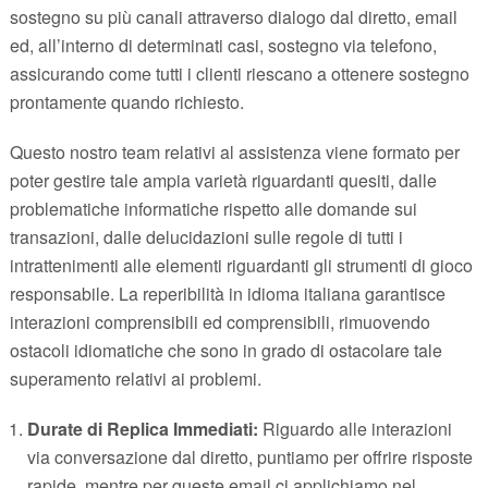
sostegno su più canali attraverso dialogo dal diretto, email
ed, all’interno di determinati casi, sostegno via telefono,
assicurando come tutti i clienti riescano a ottenere sostegno
prontamente quando richiesto.
Questo nostro team relativi al assistenza viene formato per
poter gestire tale ampia varietà riguardanti quesiti, dalle
problematiche informatiche rispetto alle domande sui
transazioni, dalle delucidazioni sulle regole di tutti i
intrattenimenti alle elementi riguardanti gli strumenti di gioco
responsabile. La reperibilità in idioma italiana garantisce
interazioni comprensibili ed comprensibili, rimuovendo
ostacoli idiomatiche che sono in grado di ostacolare tale
superamento relativi ai problemi.
Durate di Replica Immediati:
Riguardo alle interazioni
via conversazione dal diretto, puntiamo per offrire risposte
rapide, mentre per queste email ci applichiamo nel