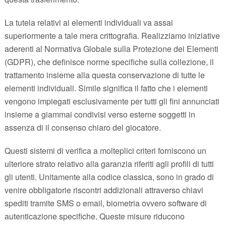
La tutela relativi ai elementi individuali va assai
superiormente a tale mera crittografia. Realizziamo iniziative
aderenti al Normativa Globale sulla Protezione dei Elementi
(GDPR), che definisce norme specifiche sulla collezione, il
trattamento insieme alla questa conservazione di tutte le
elementi individuali. Simile significa il fatto che i elementi
vengono impiegati esclusivamente per tutti gli fini annunciati
insieme a giammai condivisi verso esterne soggetti in
assenza di il consenso chiaro del giocatore.
Questi sistemi di verifica a molteplici criteri forniscono un
ulteriore strato relativo alla garanzia riferiti agli profili di tutti
gli utenti. Unitamente alla codice classica, sono in grado di
venire obbligatorie riscontri addizionali attraverso chiavi
spediti tramite SMS o email, biometria ovvero software di
autenticazione specifiche. Queste misure riducono