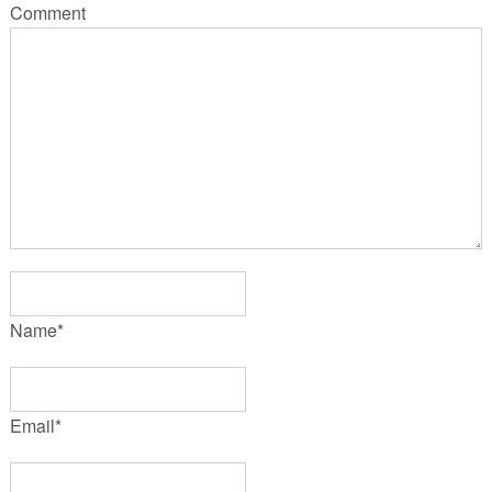
Comment
Name
*
Email
*