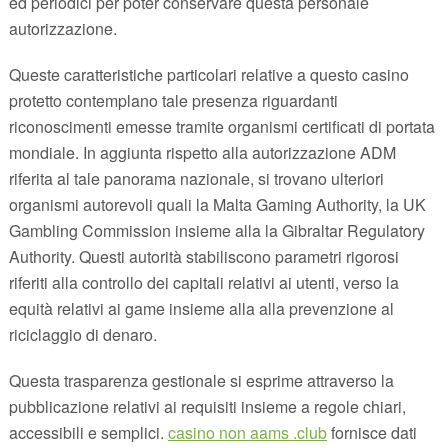
ed periodici per poter conservare questa personale
autorizzazione.
Queste caratteristiche particolari relative a questo casino
protetto contemplano tale presenza riguardanti
riconoscimenti emesse tramite organismi certificati di portata
mondiale. In aggiunta rispetto alla autorizzazione ADM
riferita al tale panorama nazionale, si trovano ulteriori
organismi autorevoli quali la Malta Gaming Authority, la UK
Gambling Commission insieme alla la Gibraltar Regulatory
Authority. Questi autorità stabiliscono parametri rigorosi
riferiti alla controllo dei capitali relativi ai utenti, verso la
equità relativi ai game insieme alla alla prevenzione al
riciclaggio di denaro.
Questa trasparenza gestionale si esprime attraverso la
pubblicazione relativi ai requisiti insieme a regole chiari,
accessibili e semplici.
casino non aams .club
fornisce dati