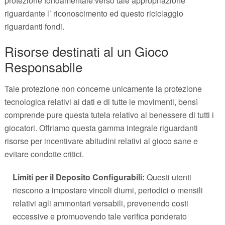
protezione fondamentale verso tale appropriazione
riguardante l’ riconoscimento ed questo riciclaggio
riguardanti fondi.
Risorse destinati al un Gioco
Responsabile
Tale protezione non concerne unicamente la protezione
tecnologica relativi ai dati e di tutte le movimenti, bensì
comprende pure questa tutela relativo al benessere di tutti i
giocatori. Offriamo questa gamma integrale riguardanti
risorse per incentivare abitudini relativi al gioco sane e
evitare condotte critici.
Limiti per il Deposito Configurabili:
Questi utenti
riescono a impostare vincoli diurni, periodici o mensili
relativi agli ammontari versabili, prevenendo costi
eccessive e promuovendo tale verifica ponderato