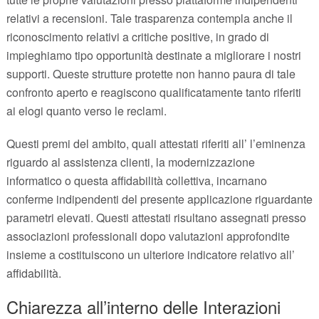
relativi a recensioni. Tale trasparenza contempla anche il
riconoscimento relativi a critiche positive, in grado di
impieghiamo tipo opportunità destinate a migliorare i nostri
supporti. Queste strutture protette non hanno paura di tale
confronto aperto e reagiscono qualificatamente tanto riferiti
ai elogi quanto verso le reclami.
Questi premi del ambito, quali attestati riferiti all’ l’eminenza
riguardo al assistenza clienti, la modernizzazione
informatico o questa affidabilità collettiva, incarnano
conferme indipendenti del presente applicazione riguardante
parametri elevati. Questi attestati risultano assegnati presso
associazioni professionali dopo valutazioni approfondite
insieme a costituiscono un ulteriore indicatore relativo all’
affidabilità.
Chiarezza all’interno delle Interazioni