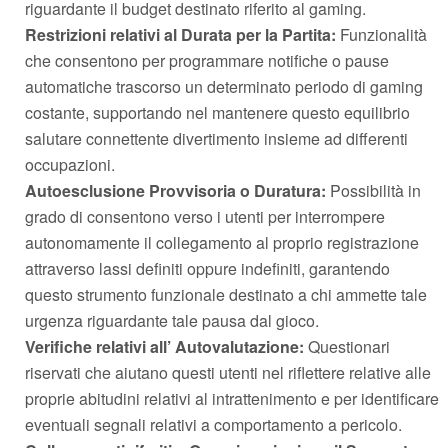
riguardante il budget destinato riferito al gaming.
Restrizioni relativi al Durata per la Partita:
Funzionalità
che consentono per programmare notifiche o pause
automatiche trascorso un determinato periodo di gaming
costante, supportando nel mantenere questo equilibrio
salutare connettente divertimento insieme ad differenti
occupazioni.
Autoesclusione Provvisoria o Duratura:
Possibilità in
grado di consentono verso i utenti per interrompere
autonomamente il collegamento al proprio registrazione
attraverso lassi definiti oppure indefiniti, garantendo
questo strumento funzionale destinato a chi ammette tale
urgenza riguardante tale pausa dal gioco.
Verifiche relativi all’ Autovalutazione:
Questionari
riservati che aiutano questi utenti nel riflettere relative alle
proprie abitudini relativi al intrattenimento e per identificare
eventuali segnali relativi a comportamento a pericolo.