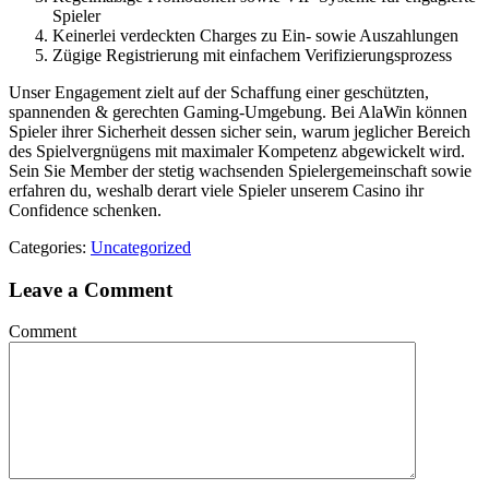
Spieler
Keinerlei verdeckten Charges zu Ein- sowie Auszahlungen
Zügige Registrierung mit einfachem Verifizierungsprozess
Unser Engagement zielt auf der Schaffung einer geschützten,
spannenden & gerechten Gaming-Umgebung. Bei AlaWin können
Spieler ihrer Sicherheit dessen sicher sein, warum jeglicher Bereich
des Spielvergnügens mit maximaler Kompetenz abgewickelt wird.
Sein Sie Member der stetig wachsenden Spielergemeinschaft sowie
erfahren du, weshalb derart viele Spieler unserem Casino ihr
Confidence schenken.
Categories:
Uncategorized
Leave a Comment
Comment