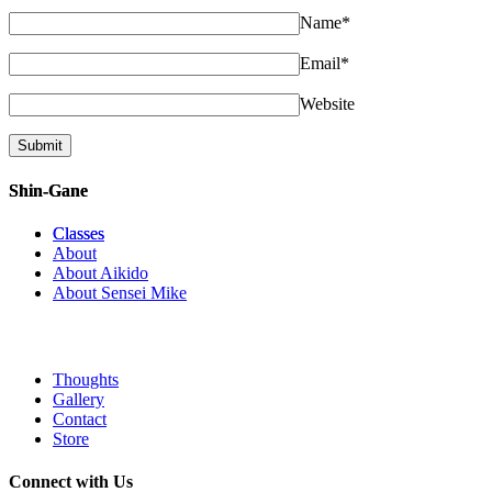
Name
*
Email
*
Website
Shin-Gane
Classes
About
About Aikido
About Sensei Mike
Thoughts
Gallery
Contact
Store
Connect with Us