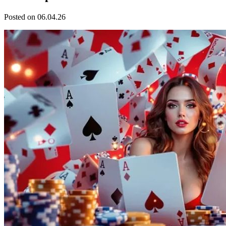
Posted on 06.04.26