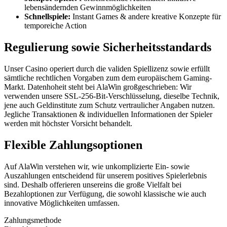
lebensändernden Gewinnmöglichkeiten
Schnellspiele:
Instant Games & andere kreative Konzepte für
temporeiche Action
Regulierung sowie Sicherheitsstandards
Unser Casino operiert durch die validen Spiellizenz sowie erfüllt
sämtliche rechtlichen Vorgaben zum dem europäischem Gaming-
Markt. Datenhoheit steht bei AlaWin großgeschrieben: Wir
verwenden unsere SSL-256-Bit-Verschlüsselung, dieselbe Technik,
jene auch Geldinstitute zum Schutz vertraulicher Angaben nutzen.
Jegliche Transaktionen & individuellen Informationen der Spieler
werden mit höchster Vorsicht behandelt.
Flexible Zahlungsoptionen
Auf AlaWin verstehen wir, wie unkomplizierte Ein- sowie
Auszahlungen entscheidend für unserem positives Spielerlebnis
sind. Deshalb offerieren unsereins die große Vielfalt bei
Bezahloptionen zur Verfügung, die sowohl klassische wie auch
innovative Möglichkeiten umfassen.
Zahlungsmethode