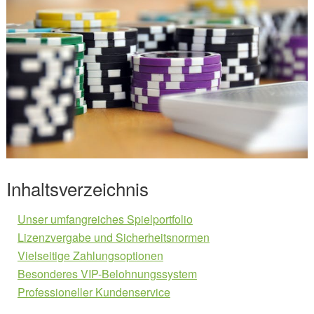
Inhaltsverzeichnis
Unser umfangreiches Spielportfolio
Lizenzvergabe und Sicherheitsnormen
Vielseitige Zahlungsoptionen
Besonderes VIP-Belohnungssystem
Professioneller Kundenservice