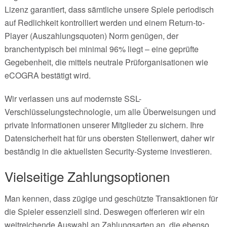
Lizenz garantiert, dass sämtliche unsere Spiele periodisch
auf Redlichkeit kontrolliert werden und einem Return-to-
Player (Auszahlungsquoten) Norm genügen, der
branchentypisch bei minimal 96% liegt – eine geprüfte
Gegebenheit, die mittels neutrale Prüforganisationen wie
eCOGRA bestätigt wird.
Wir verlassen uns auf modernste SSL-
Verschlüsselungstechnologie, um alle Überweisungen und
private Informationen unserer Mitglieder zu sichern. Ihre
Datensicherheit hat für uns obersten Stellenwert, daher wir
beständig in die aktuellsten Security-Systeme investieren.
Vielseitige Zahlungsoptionen
Man kennen, dass zügige und geschützte Transaktionen für
die Spieler essenziell sind. Deswegen offerieren wir ein
weitreichende Auswahl an Zahlungsarten an, die ebenso