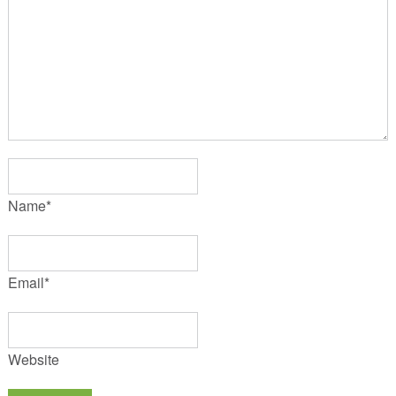
Name
*
Email
*
Website