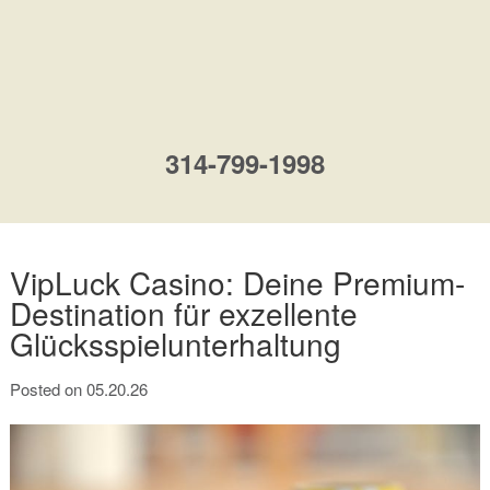
314-799-1998
VipLuck Casino: Deine Premium-
Destination für exzellente
Glücksspielunterhaltung
Posted on 05.20.26