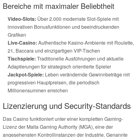
Bereiche mit maximaler Beliebtheit
Video-Slots:
Über 2.000 modernste Slot-Spiele mit
innovativen Bonusfunktionen und beeindruckenden
Grafiken
Live-Casino:
Authentische Kasino-Ambiente mit Roulette,
21, Baccara und einzigartigen VIP-Tischen
Tischspiele:
Traditionelle Ausführungen und aktuelle
Adaptierungen für strategisch orientierte Spieler
Jackpot-Spiele:
Leben verändernde Gewinnbeträge mit
progressiven Hauptpreisen, die periodisch
Millionensummen erreichen
Lizenzierung und Security-Standards
Das Casino funktioniert unter einer kompletten Gaming-
Lizenz der Malta Gaming Authority (MGA), eine der
angesehensten Kontrollinstanzen der Industrie. Genannte