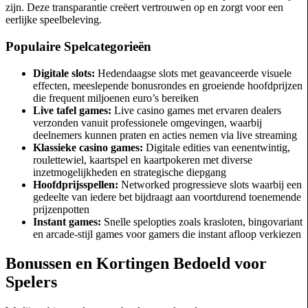
zijn. Deze transparantie creëert vertrouwen op en zorgt voor een
eerlijke speelbeleving.
Populaire Spelcategorieën
Digitale slots:
Hedendaagse slots met geavanceerde visuele
effecten, meeslepende bonusrondes en groeiende hoofdprijzen
die frequent miljoenen euro’s bereiken
Live tafel games:
Live casino games met ervaren dealers
verzonden vanuit professionele omgevingen, waarbij
deelnemers kunnen praten en acties nemen via live streaming
Klassieke casino games:
Digitale edities van eenentwintig,
roulettewiel, kaartspel en kaartpokeren met diverse
inzetmogelijkheden en strategische diepgang
Hoofdprijsspellen:
Networked progressieve slots waarbij een
gedeelte van iedere bet bijdraagt aan voortdurend toenemende
prijzenpotten
Instant games:
Snelle spelopties zoals krasloten, bingovariant
en arcade-stijl games voor gamers die instant afloop verkiezen
Bonussen en Kortingen Bedoeld voor
Spelers