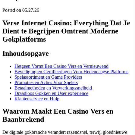
Posted on 05.27.26
Verse Internet Casino: Everything Dat Je
Dient te Begrijpen Omtrent Moderne
Gokplatforms
Inhoudsopgave
Hetgeen Vormt Een Casino Vers en Vernieuwend
Beveiliging en Certificeringen Voor Hedendaagse Platforms
Spelassortiment en Game Providers
Promoties en Acties Voor Spelers
Betaalmethoden en Verwerkingssnelheid
Draadloos Gokken en User experience
Klantenservice en Hulp
Waarom Maakt Een Casino Vers en
Baanbrekend
De digitale gokbranche verandert razendsnel, terwijl gloednieuwe