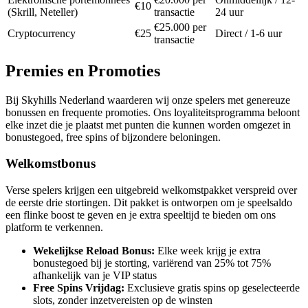
€10
(Skrill, Neteller)
transactie
24 uur
€25.000 per
Cryptocurrency
€25
Direct / 1-6 uur
transactie
Premies en Promoties
Bij Skyhills Nederland waarderen wij onze spelers met genereuze
bonussen en frequente promoties. Ons loyaliteitsprogramma beloont
elke inzet die je plaatst met punten die kunnen worden omgezet in
bonustegoed, free spins of bijzondere beloningen.
Welkomstbonus
Verse spelers krijgen een uitgebreid welkomstpakket verspreid over
de eerste drie stortingen. Dit pakket is ontworpen om je speelsaldo
een flinke boost te geven en je extra speeltijd te bieden om ons
platform te verkennen.
Wekelijkse Reload Bonus:
Elke week krijg je extra
bonustegoed bij je storting, variërend van 25% tot 75%
afhankelijk van je VIP status
Free Spins Vrijdag:
Exclusieve gratis spins op geselecteerde
slots, zonder inzetvereisten op de winsten