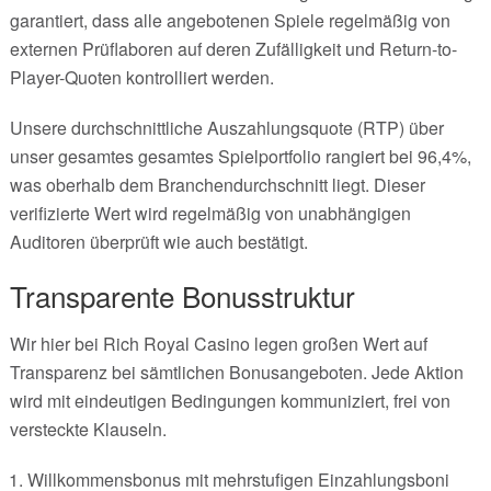
garantiert, dass alle angebotenen Spiele regelmäßig von
externen Prüflaboren auf deren Zufälligkeit und Return-to-
Player-Quoten kontrolliert werden.
Unsere durchschnittliche Auszahlungsquote (RTP) über
unser gesamtes gesamtes Spielportfolio rangiert bei 96,4%,
was oberhalb dem Branchendurchschnitt liegt. Dieser
verifizierte Wert wird regelmäßig von unabhängigen
Auditoren überprüft wie auch bestätigt.
Transparente Bonusstruktur
Wir hier bei Rich Royal Casino legen großen Wert auf
Transparenz bei sämtlichen Bonusangeboten. Jede Aktion
wird mit eindeutigen Bedingungen kommuniziert, frei von
versteckte Klauseln.
Willkommensbonus mit mehrstufigen Einzahlungsboni