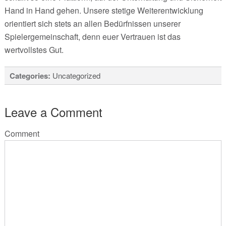
Hand in Hand gehen. Unsere stetige Weiterentwicklung
orientiert sich stets an allen Bedürfnissen unserer
Spielergemeinschaft, denn euer Vertrauen ist das
wertvollstes Gut.
Categories:
Uncategorized
Leave a Comment
Comment