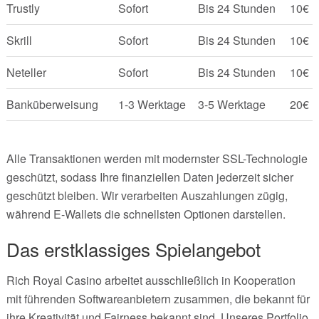
Trustly
Sofort
Bis 24 Stunden
10€
Skrill
Sofort
Bis 24 Stunden
10€
Neteller
Sofort
Bis 24 Stunden
10€
Banküberweisung
1-3 Werktage
3-5 Werktage
20€
Alle Transaktionen werden mit modernster SSL-Technologie
geschützt, sodass Ihre finanziellen Daten jederzeit sicher
geschützt bleiben. Wir verarbeiten Auszahlungen zügig,
während E-Wallets die schnellsten Optionen darstellen.
Das erstklassiges Spielangebot
Rich Royal Casino arbeitet ausschließlich in Kooperation
mit führenden Softwareanbietern zusammen, die bekannt für
ihre Kreativität und Fairness bekannt sind. Unseres Portfolio