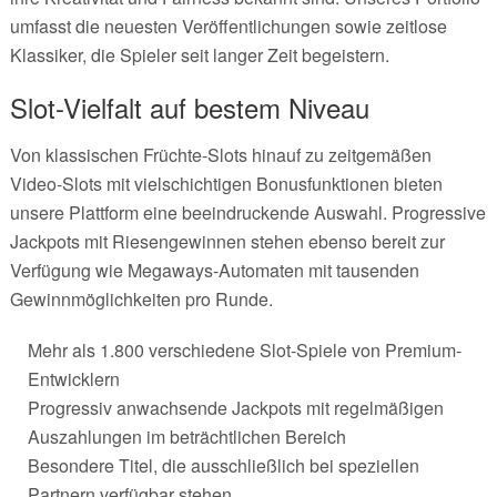
umfasst die neuesten Veröffentlichungen sowie zeitlose
Klassiker, die Spieler seit langer Zeit begeistern.
Slot-Vielfalt auf bestem Niveau
Von klassischen Früchte-Slots hinauf zu zeitgemäßen
Video-Slots mit vielschichtigen Bonusfunktionen bieten
unsere Plattform eine beeindruckende Auswahl. Progressive
Jackpots mit Riesengewinnen stehen ebenso bereit zur
Verfügung wie Megaways-Automaten mit tausenden
Gewinnmöglichkeiten pro Runde.
Mehr als 1.800 verschiedene Slot-Spiele von Premium-
Entwicklern
Progressiv anwachsende Jackpots mit regelmäßigen
Auszahlungen im beträchtlichen Bereich
Besondere Titel, die ausschließlich bei speziellen
Partnern verfügbar stehen