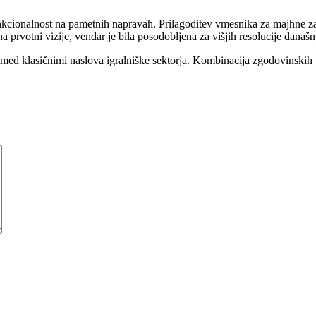
nkcionalnost na pametnih napravah. Prilagoditev vmesnika za majhne zas
a prvotni vizije, vendar je bila posodobljena za višjih resolucije današn
sto med klasičnimi naslova igralniške sektorja. Kombinacija zgodovinsk