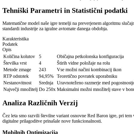
Tehniški Parametri in Statistični podatki
Matematične model naše igre temelji na preverjenem algoritmu slučajne
standardi industrije za igralne avtomate danega obdobja.
Karakteristika
Podatek
Opis
Količina kolutov
5
Običajna petkolonska konfiguracija
Številka vrst
4
Štirih vidne položaje na rolu
Metode zmage
243
Vse možni načini kombinacij ikon
RTP odstotek
94,95%
Teoretično povratek uporabniku
Nestanovitnost
Srednja
Uravnoteženo razmerje med pogostnostjo
Največji množitelj
Do 250x
Maksimalni možni množitelj stave v bonu
Analiza Različnih Verzij
Čez leta smo razvili številne variant osnovne Red Baron igre, pri tem 
digitalne prilagoditve prinašale nove funkcionalnosti.
Mobilnih Optimizacija