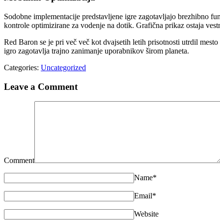
Sodobne implementacije predstavljene igre zagotavljajo brezhibno fu
kontrole optimizirane za vodenje na dotik. Grafična prikaz ostaja vestn
Red Baron se je pri več več kot dvajsetih letih prisotnosti utrdil me
igro zagotavlja trajno zanimanje uporabnikov širom planeta.
Categories:
Uncategorized
Leave a Comment
Comment
Name
*
Email
*
Website