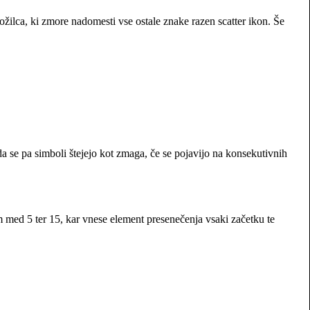
ožilca, ki zmore nadomesti vse ostale znake razen scatter ikon. Še
 se pa simboli štejejo kot zmaga, če se pojavijo na konsekutivnih
dom med 5 ter 15, kar vnese element presenečenja vsaki začetku te