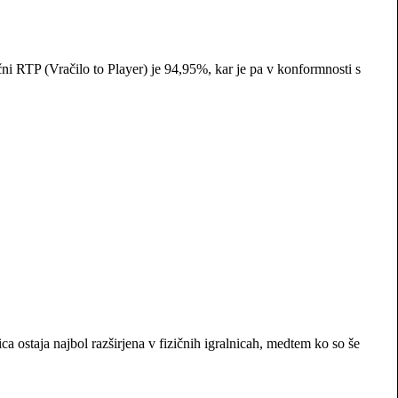
čni RTP (Vračilo to Player) je 94,95%, kar je pa v konformnosti s
a ostaja najbol razširjena v fizičnih igralnicah, medtem ko so še