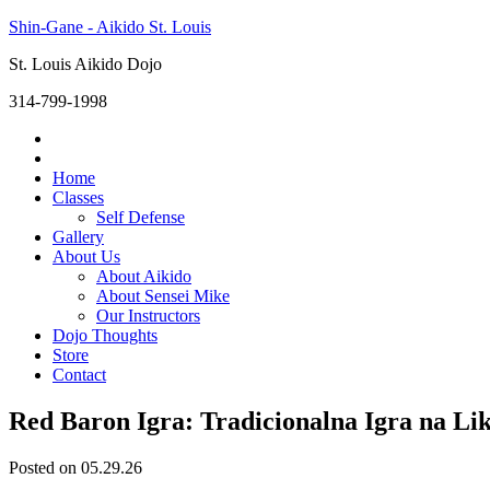
Shin-Gane - Aikido St. Louis
St. Louis Aikido Dojo
314-799-1998
Home
Classes
Self Defense
Gallery
About Us
About Aikido
About Sensei Mike
Our Instructors
Dojo Thoughts
Store
Contact
Red Baron Igra: Tradicionalna Igra na Lik
Posted on 05.29.26