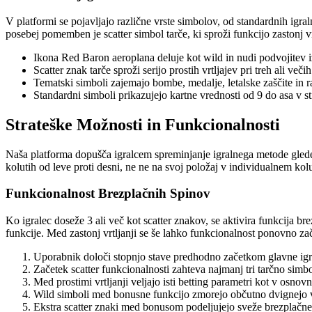
V platformi se pojavljajo različne vrste simbolov, od standardnih igra
posebej pomemben je scatter simbol tarče, ki sproži funkcijo zastonj vr
Ikona Red Baron aeroplana deluje kot wild in nudi podvojitev iz
Scatter znak tarče sproži serijo prostih vrtljajev pri treh ali veči
Tematski simboli zajemajo bombe, medalje, letalske zaščite in r
Standardni simboli prikazujejo kartne vrednosti od 9 do asa v s
Strateške Možnosti in Funkcionalnosti
Naša platforma dopušča igralcem spreminjanje igralnega metode glede
kolutih od leve proti desni, ne ne na svoj položaj v individualnem kol
Funkcionalnost Brezplačnih Spinov
Ko igralec doseže 3 ali več kot scatter znakov, se aktivira funkcija br
funkcije. Med zastonj vrtljanji se še lahko funkcionalnost ponovno zač
Uporabnik določi stopnjo stave predhodno začetkom glavne igr
Začetek scatter funkcionalnosti zahteva najmanj tri tarčno simb
Med prostimi vrtljanji veljajo isti betting parametri kot v osno
Wild simboli med bonusne funkcijo zmorejo občutno dvignejo v
Ekstra scatter znaki med bonusom podeljujejo sveže brezplačne vr