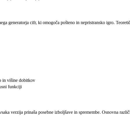
ga generatorja cifr, ki omogoča pošteno in nepristransko igro. Teoreti
 in višine dobitkov
sni funkciji
vsaka verzija prinaša posebne izboljšave in spremembe. Osnovna različic