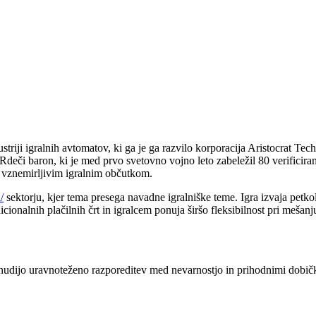
ji igralnih avtomatov, ki ga je ga razvilo korporacija Aristocrat Techno
eči baron, ki je med prvo svetovno vojno leto zabeležil 80 verificira
 z vznemirljivim igralnim občutkom.
/
sektorju, kjer tema presega navadne igralniške teme. Igra izvaja petko
icionalnih plačilnih črt in igralcem ponuja širšo fleksibilnost pri mešan
udijo uravnoteženo razporeditev med nevarnostjo in prihodnimi dobički. 