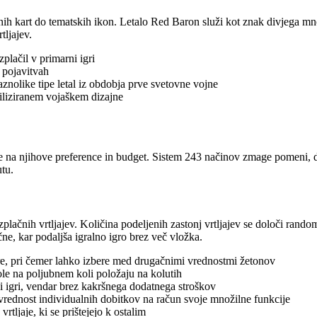
lnih kart do tematskih ikon. Letalo Red Baron služi kot znak divjega mn
tljajev.
plačil v primarni igri
h pojavitvah
aznolike tipe letal iz obdobja prve svetovne vojne
tiliziranem vojaškem dizajne
 na njihove preference in budget. Sistem 243 načinov zmage pomeni, da
utu.
ezplačnih vrtljajev. Količina podeljenih zastonj vrtljajev se določi ran
ne, kar podaljša igralno igro brez več vložka.
e, pri čemer lahko izbere med drugačnimi vrednostmi žetonov
ole na poljubnem koli položaju na kolutih
vni igri, vendar brez kakršnega dodatnega stroškov
rednost individualnih dobitkov na račun svoje množilne funkcije
tljaje, ki se prištejejo k ostalim