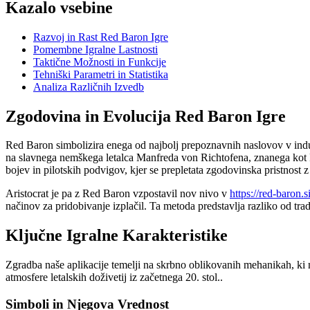
Kazalo vsebine
Razvoj in Rast Red Baron Igre
Pomembne Igralne Lastnosti
Taktične Možnosti in Funkcije
Tehniški Parametri in Statistika
Analiza Različnih Izvedb
Zgodovina in Evolucija Red Baron Igre
Red Baron simbolizira enega od najbolj prepoznavnih naslovov v industri
na slavnega nemškega letalca Manfreda von Richtofena, znanega kot Rd
bojev in pilotskih podvigov, kjer se prepletata zgodovinska pristnost
Aristocrat je pa z Red Baron vzpostavil nov nivo v
https://red-baron.si
načinov za pridobivanje izplačil. Ta metoda predstavlja razliko od trad
Ključne Igralne Karakteristike
Zgradba naše aplikacije temelji na skrbno oblikovanih mehanikah, ki n
atmosfere letalskih doživetij iz začetnega 20. stol..
Simboli in Njegova Vrednost