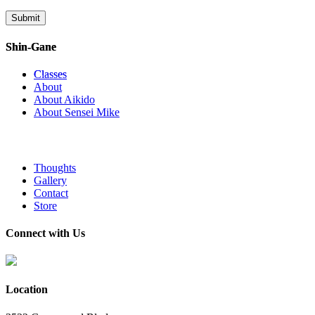
Shin-Gane
Classes
About
About Aikido
About Sensei Mike
Thoughts
Gallery
Contact
Store
Connect with Us
Location