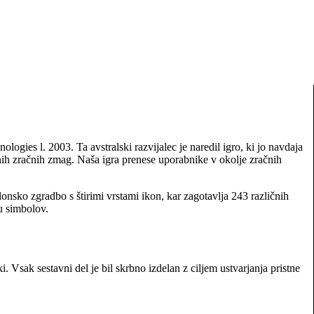
logies l. 2003. Ta avstralski razvijalec je naredil igro, ki jo navdaja
nih zračnih zmag. Naša igra prenese uporabnike v okolje zračnih
lonsko zgradbo s štirimi vrstami ikon, kar zagotavlja 243 različnih
ju simbolov.
Vsak sestavni del je bil skrbno izdelan z ciljem ustvarjanja pristne