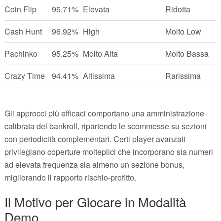
Coin Flip
95.71%
Elevata
Ridotta
Cash Hunt
96.92%
High
Molto Low
Pachinko
95.25%
Molto Alta
Molto Bassa
Crazy Time
94.41%
Altissima
Rarissima
Gli approcci più efficaci comportano una amministrazione
calibrata del bankroll, ripartendo le scommesse su sezioni
con periodicità complementari. Certi player avanzati
privilegiano coperture molteplici che incorporano sia numeri
ad elevata frequenza sia almeno un sezione bonus,
migliorando il rapporto rischio-profitto.
Il Motivo per Giocare in Modalità
Demo