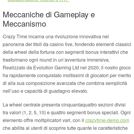
Meccaniche di Gameplay e
Meccanismo
Crazy Time incarna una rivoluzione innovativa nel
panorama dei titoli da casino live, fondendo elementi classici
della wheel della fortuna con segmenti bonus interattivi che
trasformano ogni round in un’avventura immersiva.
Realizzato da Evolution Gaming Ltd nel 2020, il nostro gioco
ha rapidamente conquistato moltissimi di giocatori per merito
di alla sua composizione avanzata che combina semplicità
nell’uso e capacità di guadagno elevato.
La wheel centrale presenta cinquantaquattro sezioni divisi
tra valori (1, 2, 5, 10) e quattro segmenti bonus speciali. Ogni
elemento offre moltiplicatori vari, con il
crazytime-demo.com
che abilita ai utenti di scoprire tutte quante le caratteristiche