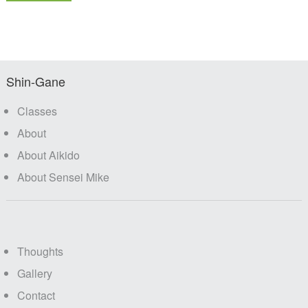
Shin-Gane
Classes
About
About Aikido
About Sensei Mike
Thoughts
Gallery
Contact