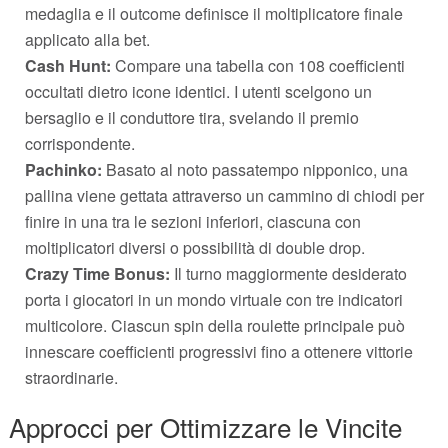
medaglia e il outcome definisce il moltiplicatore finale
applicato alla bet.
Cash Hunt:
Compare una tabella con 108 coefficienti
occultati dietro icone identici. I utenti scelgono un
bersaglio e il conduttore tira, svelando il premio
corrispondente.
Pachinko:
Basato al noto passatempo nipponico, una
pallina viene gettata attraverso un cammino di chiodi per
finire in una tra le sezioni inferiori, ciascuna con
moltiplicatori diversi o possibilità di double drop.
Crazy Time Bonus:
Il turno maggiormente desiderato
porta i giocatori in un mondo virtuale con tre indicatori
multicolore. Ciascun spin della roulette principale può
innescare coefficienti progressivi fino a ottenere vittorie
straordinarie.
Approcci per Ottimizzare le Vincite