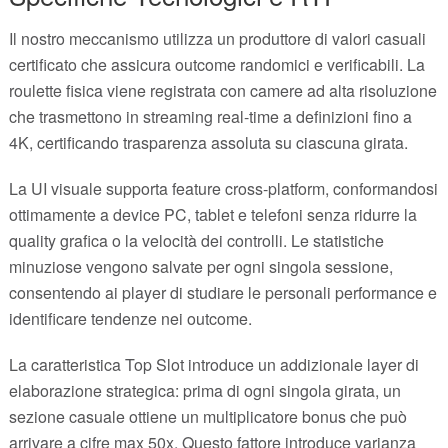
Il nostro meccanismo utilizza un produttore di valori casuali
certificato che assicura outcome randomici e verificabili. La
roulette fisica viene registrata con camere ad alta risoluzione
che trasmettono in streaming real-time a definizioni fino a
4K, certificando trasparenza assoluta su ciascuna girata.
La UI visuale supporta feature cross-platform, conformandosi
ottimamente a device PC, tablet e telefoni senza ridurre la
quality grafica o la velocità dei controlli. Le statistiche
minuziose vengono salvate per ogni singola sessione,
consentendo ai player di studiare le personali performance e
identificare tendenze nei outcome.
La caratteristica Top Slot introduce un addizionale layer di
elaborazione strategica: prima di ogni singola girata, un
sezione casuale ottiene un multiplicatore bonus che può
arrivare a cifre max 50x. Questo fattore introduce varianza