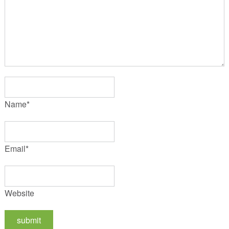
Name
*
Email
*
Website