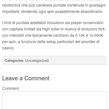
randomica che può cambiare puntate contenute in guadagni
importanti, rendendo ogni spin possibilmente straordinario.
I limit di puntata adattabili includono sia player conservativi
con capitale limitati sia high roller in ricerca di emozioni forti,
con intervalli che tipicamente oscillano da 0.10€ a 10.000€
per spin, a funzione delle setup particolari del provider di
casino.
Categories:
Uncategorized
Leave a Comment
Comment