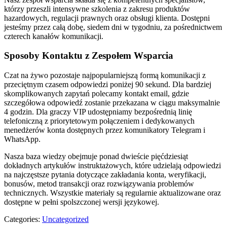
którzy przeszli intensywne szkolenia z zakresu produktów
hazardowych, regulacji prawnych oraz obsługi klienta. Dostępni
jesteśmy przez całą dobę, siedem dni w tygodniu, za pośrednictwem
czterech kanałów komunikacji.
Sposoby Kontaktu z Zespołem Wsparcia
Czat na żywo pozostaje najpopularniejszą formą komunikacji z
przeciętnym czasem odpowiedzi poniżej 90 sekund. Dla bardziej
skomplikowanych zapytań polecamy kontakt email, gdzie
szczegółowa odpowiedź zostanie przekazana w ciągu maksymalnie
4 godzin. Dla graczy VIP udostępniamy bezpośrednią linię
telefoniczną z priorytetowym połączeniem i dedykowanych
menedżerów konta dostępnych przez komunikatory Telegram i
WhatsApp.
Nasza baza wiedzy obejmuje ponad dwieście pięćdziesiąt
dokładnych artykułów instruktażowych, które udzielają odpowiedzi
na najczęstsze pytania dotyczące zakładania konta, weryfikacji,
bonusów, metod transakcji oraz rozwiązywania problemów
technicznych. Wszystkie materiały są regularnie aktualizowane oraz
dostępne w pełni spolszczonej wersji językowej.
Categories:
Uncategorized