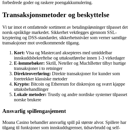
forbedrede goder og raskere poengakkumulering.
Transaksjonsmetoder og beskyttelse
Vi tar imot et omfattende sortiment av betalingsløsninger tilpasset det
norsk-språklige markedet. Sikkerhet vektlegges gjennom SSL-
kryptering og DSS-standarder, sikkerhetsnivåer som verner samtlige
transaksjoner mot uvedkommende tilgang.
Kort:
Visa og Mastercard aksepteres med umiddelbar
innskuddsbekreftelse og uttaksutførelse innen 1-3 virkedager
E-lommebøker:
Skrill, Neteller og MuchBetter tilbyr hurtige
transaksjoner i to retninger
Direkteoverføring:
Direkte transaksjoner for kunder som
foretrekker klassiske metoder
Krypto:
Bitcoin og Ethereum for diskresjon og svært kjappe
uttaksbehandlinger
Lokale metoder:
Trustly og andre nordiske systemer tilpasset
norske brukere
Ansvarlig spillengasjement
Moana Casino behandler ansvarlig spill på største alvor. Spillere har
tilgang til funksjoner som innskuddsgrenser, tidsavbrudd og self-