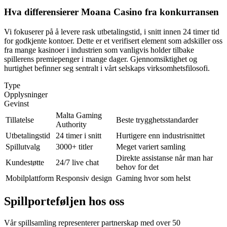
Hva differensierer Moana Casino fra konkurransen
Vi fokuserer på å levere rask utbetalingstid, i snitt innen 24 timer tid
for godkjente kontoer. Dette er et verifisert element som adskiller oss
fra mange kasinoer i industrien som vanligvis holder tilbake
spillerens premiepenger i mange dager. Gjennomsiktighet og
hurtighet befinner seg sentralt i vårt selskaps virksomhetsfilosofi.
Type
Opplysninger
Gevinst
Malta Gaming
Tillatelse
Beste trygghetsstandarder
Authority
Utbetalingstid
24 timer i snitt
Hurtigere enn industrisnittet
Spillutvalg
3000+ titler
Meget variert samling
Direkte assistanse når man har
Kundestøtte
24/7 live chat
behov for det
Mobilplattform
Responsiv design
Gaming hvor som helst
Spillporteføljen hos oss
Vår spillsamling representerer partnerskap med over 50