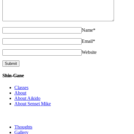
Name
*
Email
*
Website
Shin-Gane
Classes
About
About Aikido
About Sensei Mike
Thoughts
Gallery