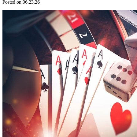
Posted on 06.23.26