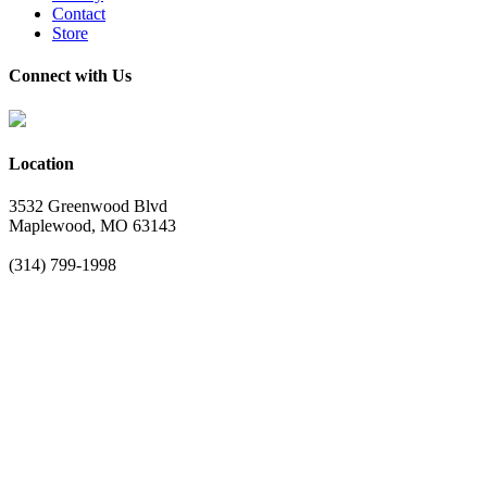
Contact
Store
Connect with Us
Location
3532 Greenwood Blvd
Maplewood, MO 63143
(314) 799-1998