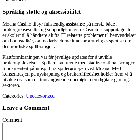
Språklig støtte og aksessibilitet
Moana Casino tilbyr fullstendig assistanse på norsk, både i
brukergrensesnittet og supportløsningen. Casinoets supportagenter
er skolert til å håndtere alt fra IT-relaterte problemer til henvendelser
om bonusvilkår, og medarbeiderne innehar grundig ekspertise om
den nordiske spillbransjen.
Plattformløsningen vår får jevnlige updates for å utvikle
brukeropplevelsen. Spillere kan regne med stadige optimaliseringer
fundamentert på innspill fra spillergruppen ved Moana. Med
konsentrasjon på nyskapning og brukertilfredshet holder frem vi å
utvikle oss som en toneangivende operatør i den digitale gaming-
sektoren.
Categories:
Uncategorized
Leave a Comment
Comment