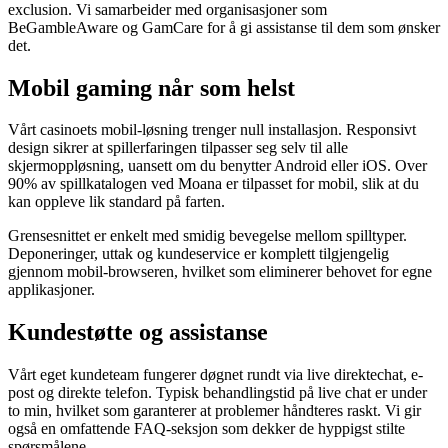
exclusion. Vi samarbeider med organisasjoner som
BeGambleAware og GamCare for å gi assistanse til dem som ønsker
det.
Mobil gaming når som helst
Vårt casinoets mobil-løsning trenger null installasjon. Responsivt
design sikrer at spillerfaringen tilpasser seg selv til alle
skjermoppløsning, uansett om du benytter Android eller iOS. Over
90% av spillkatalogen ved Moana er tilpasset for mobil, slik at du
kan oppleve lik standard på farten.
Grensesnittet er enkelt med smidig bevegelse mellom spilltyper.
Deponeringer, uttak og kundeservice er komplett tilgjengelig
gjennom mobil-browseren, hvilket som eliminerer behovet for egne
applikasjoner.
Kundestøtte og assistanse
Vårt eget kundeteam fungerer døgnet rundt via live direktechat, e-
post og direkte telefon. Typisk behandlingstid på live chat er under
to min, hvilket som garanterer at problemer håndteres raskt. Vi gir
også en omfattende FAQ-seksjon som dekker de hyppigst stilte
spørsmålene.