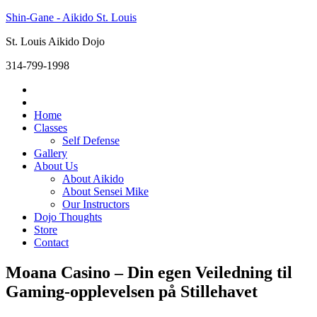
Shin-Gane - Aikido St. Louis
St. Louis Aikido Dojo
314-799-1998
Home
Classes
Self Defense
Gallery
About Us
About Aikido
About Sensei Mike
Our Instructors
Dojo Thoughts
Store
Contact
Moana Casino – Din egen Veiledning til
Gaming-opplevelsen på Stillehavet