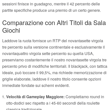
sessioni finisce in guadagno, mentre il 42 percento delle
partite specifiche produce una premio di un certo genere.
Comparazione con Altri Titoli da Sala
Giochi
Laddove la ruota fornisce un RTP del novantasette virgola
tre percento sulla versione continentale e esclusivamente il
novantaquattro virgola sette percento su quella USA,
preserviamo costantemente il nostro novantasette virgola tre
percento privo di modifiche territoriali. Il blackjack, con tattica
ideale, può toccare il 99,5%, ma richiede memorizzazione di
griglie elaborate, laddove il nostro titolo consente opzioni
immediate fondate sui schemi evidenti.
Velocità di Gameplay Maggiore:
Completiamo round in
otto-dodici sec rispetto a i 45-60 secondi della roulette
classica tradizionale