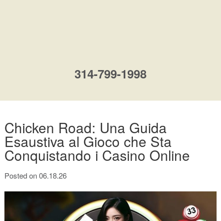
314-799-1998
Chicken Road: Una Guida
Esaustiva al Gioco che Sta
Conquistando i Casino Online
Posted on 06.18.26