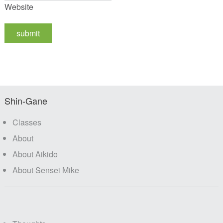
Website
Shin-Gane
Classes
About
About Aikido
About Sensei Mike