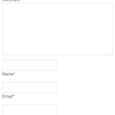
Name
*
Email
*