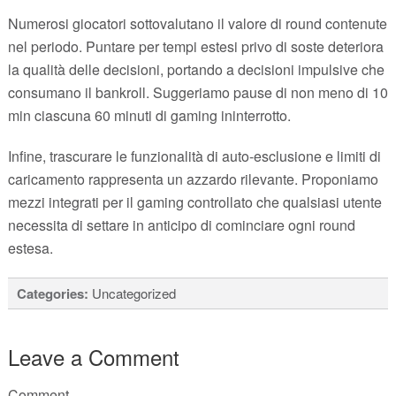
Numerosi giocatori sottovalutano il valore di round contenute
nel periodo. Puntare per tempi estesi privo di soste deteriora
la qualità delle decisioni, portando a decisioni impulsive che
consumano il bankroll. Suggeriamo pause di non meno di 10
min ciascuna 60 minuti di gaming ininterrotto.
Infine, trascurare le funzionalità di auto-esclusione e limiti di
caricamento rappresenta un azzardo rilevante. Proponiamo
mezzi integrati per il gaming controllato che qualsiasi utente
necessita di settare in anticipo di cominciare ogni round
estesa.
Categories:
Uncategorized
Leave a Comment
Comment