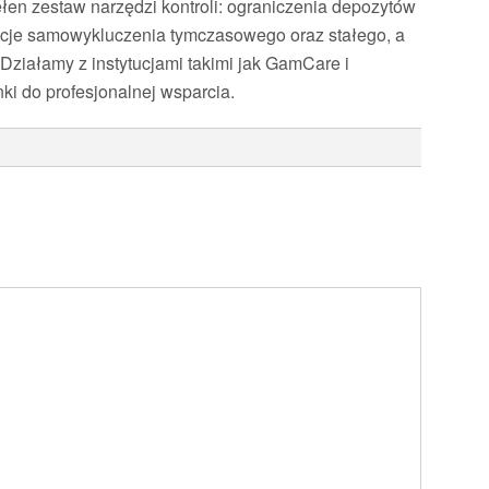
łen zestaw narzędzi kontroli: ograniczenia depozytów
pcje samowykluczenia tymczasowego oraz stałego, a
Działamy z instytucjami takimi jak GamCare i
ki do profesjonalnej wsparcia.