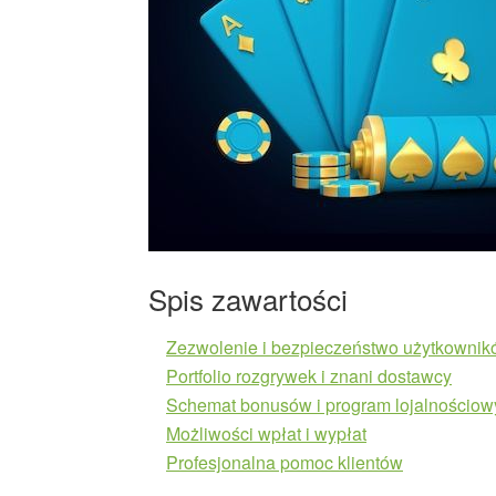
Spis zawartości
Zezwolenie i bezpieczeństwo użytkowni
Portfolio rozgrywek i znani dostawcy
Schemat bonusów i program lojalnościow
Możliwości wpłat i wypłat
Profesjonalna pomoc klientów