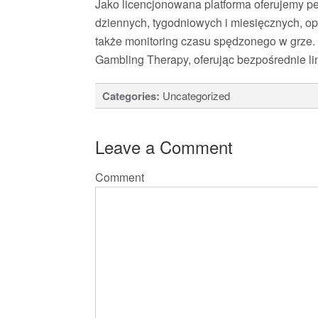
Jako licencjonowana platforma oferujemy pe
dziennych, tygodniowych i miesięcznych, o
także monitoring czasu spędzonego w grze. 
Gambling Therapy, oferując bezpośrednie lin
Categories:
Uncategorized
Leave a Comment
Comment