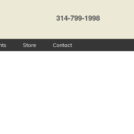
314-799-1998
hts
Store
Contact