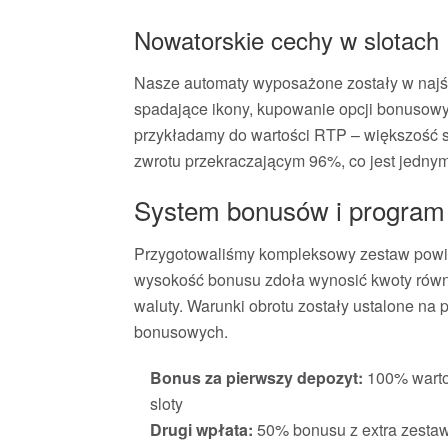
Nowatorskie cechy w slotach
Nasze automaty wyposażone zostały w najśw
spadające ikony, kupowanie opcji bonusow
przykładamy do wartości RTP – większość s
zwrotu przekraczającym 96%, co jest jedny
System bonusów i program 
Przygotowaliśmy kompleksowy zestaw powit
wysokość bonusu zdoła wynosić kwoty równe
waluty. Warunki obrotu zostały ustalone na
bonusowych.
Bonus za pierwszy depozyt:
100% warto
sloty
Drugi wpłata:
50% bonusu z extra zestaw