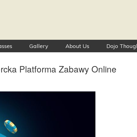
asses
Gallery
About Us
Dojo Thoug
rcka Platforma Zabawy Online