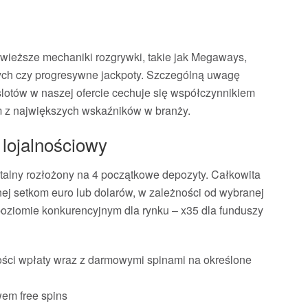
ieższe mechaniki rozgrywki, takie jak Megaways,
ych czy progresywne jackpoty. Szczególną uwagę
lotów w naszej ofercie cechuje się współczynnikiem
m z największych wskaźników w branży.
lojalnościowy
alny rozłożony na 4 początkowe depozyty. Całkowita
j setkom euro lub dolarów, w zależności od wybranej
 poziomie konkurencyjnym dla rynku – x35 dla funduszy
ści wpłaty wraz z darmowymi spinami na określone
em free spins