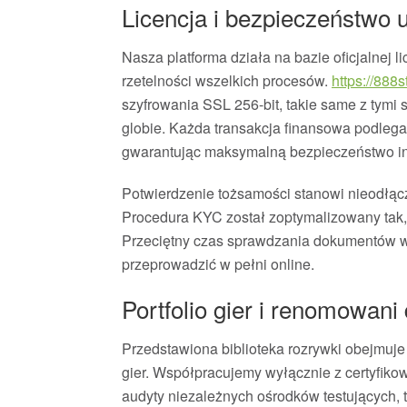
Licencja i bezpieczeństwo
Nasza platforma działa na bazie oficjalnej
rzetelności wszelkich procesów.
https://888s
szyfrowania SSL 256-bit, takie same z tymi
globie. Każda transakcja finansowa podlega
gwarantując maksymalną bezpieczeństwo in
Potwierdzenie tożsamości stanowi nieodłącz
Procedura KYC został zoptymalizowany tak,
Przeciętny czas sprawdzania dokumentów wy
przeprowadzić w pełni online.
Portfolio gier i renomowani
Przedstawiona biblioteka rozrywki obejmuj
gier. Współpracujemy wyłącznie z certyfiko
audyty niezależnych ośrodków testujących,