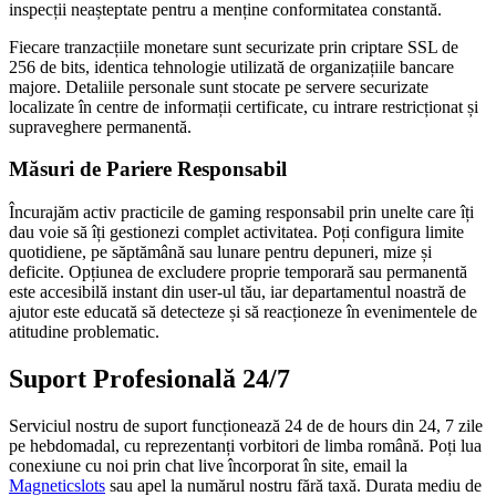
inspecții neașteptate pentru a menține conformitatea constantă.
Fiecare tranzacțiile monetare sunt securizate prin criptare SSL de
256 de bits, identica tehnologie utilizată de organizațiile bancare
majore. Detaliile personale sunt stocate pe servere securizate
localizate în centre de informații certificate, cu intrare restricționat și
supraveghere permanentă.
Măsuri de Pariere Responsabil
Încurajăm activ practicile de gaming responsabil prin unelte care îți
dau voie să îți gestionezi complet activitatea. Poți configura limite
quotidiene, pe săptămână sau lunare pentru depuneri, mizе și
deficite. Opțiunea de excludere proprie temporară sau permanentă
este accesibilă instant din user-ul tău, iar departamentul noastră de
ajutor este educată să detecteze și să reacționeze în evenimentele de
atitudine problematic.
Suport Profesională 24/7
Serviciul nostru de suport funcționează 24 de de hours din 24, 7 zile
pe hebdomadal, cu reprezentanți vorbitori de limba română. Poți lua
conexiune cu noi prin chat live încorporat în site, email la
Magneticslots
sau apel la numărul nostru fără taxă. Durata mediu de