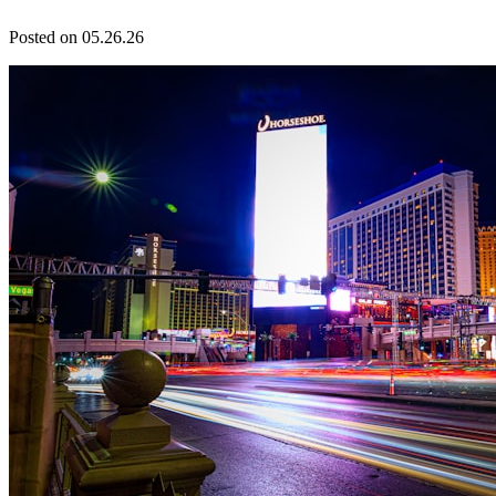
Posted on 05.26.26