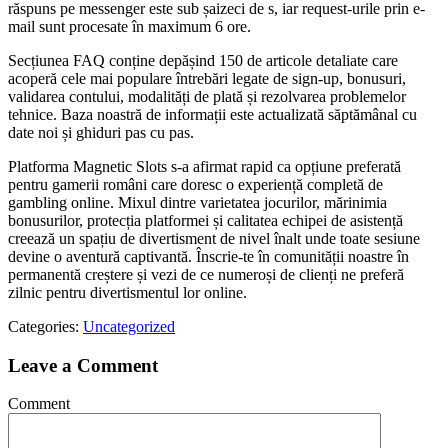
răspuns pe messenger este sub șaizeci de s, iar request-urile prin e-
mail sunt procesate în maximum 6 ore.
Secțiunea FAQ conține depășind 150 de articole detaliate care
acoperă cele mai populare întrebări legate de sign-up, bonusuri,
validarea contului, modalități de plată și rezolvarea problemelor
tehnice. Baza noastră de informații este actualizată săptămânal cu
date noi și ghiduri pas cu pas.
Platforma Magnetic Slots s-a afirmat rapid ca opțiune preferată
pentru gamerii români care doresc o experiență completă de
gambling online. Mixul dintre varietatea jocurilor, mărinimia
bonusurilor, protecția platformei și calitatea echipei de asistență
creează un spațiu de divertisment de nivel înalt unde toate sesiune
devine o aventură captivantă. Înscrie-te în comunității noastre în
permanentă creștere și vezi de ce numeroși de clienți ne preferă
zilnic pentru divertismentul lor online.
Categories:
Uncategorized
Leave a Comment
Comment