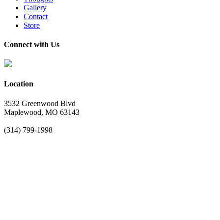
Gallery
Contact
Store
Connect with Us
Location
3532 Greenwood Blvd
Maplewood, MO 63143
(314) 799-1998