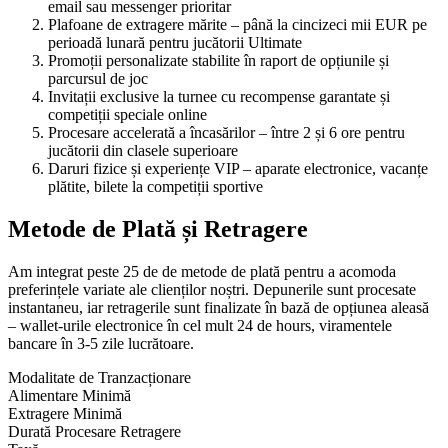
email sau messenger prioritar
Plafoane de extragere mărite – până la cincizeci mii EUR pe
perioadă lunară pentru jucătorii Ultimate
Promoții personalizate stabilite în raport de opțiunile și
parcursul de joc
Invitații exclusive la turnee cu recompense garantate și
competiții speciale online
Procesare accelerată a încasărilor – între 2 și 6 ore pentru
jucătorii din clasele superioare
Daruri fizice și experiențe VIP – aparate electronice, vacanțe
plătite, bilete la competiții sportive
Metode de Plată și Retragere
Am integrat peste 25 de de metode de plată pentru a acomoda
preferințele variate ale clienților noștri. Depunerile sunt procesate
instantaneu, iar retragerile sunt finalizate în bază de opțiunea aleasă
– wallet-urile electronice în cel mult 24 de hours, viramentele
bancare în 3-5 zile lucrătoare.
Modalitate de Tranzacționare
Alimentare Minimă
Extragere Minimă
Durată Procesare Retragere